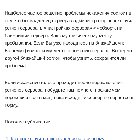
Если искажение голоса проходит после переключения
регионов сервера, побудьте там немного, прежде чем
переключаться назад, пока исходный сервер не вернется в
норму.
Похожие публикации:
Как подключить люстру к двухклавишному
выключателю с тремя лампочками
Какие диоды применяют для выпрямления переменного
тока тест
Параметры встроенного по uefi виндовс 10 что это
Плетенка пмл что это