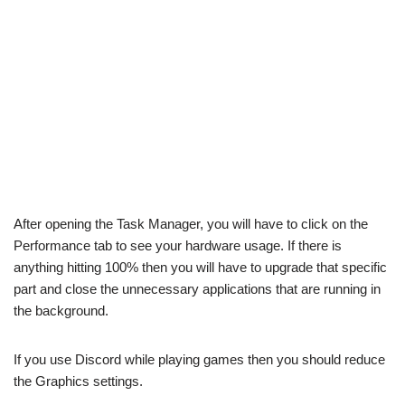
After opening the Task Manager, you will have to click on the
Performance tab to see your hardware usage. If there is
anything hitting 100% then you will have to upgrade that specific
part and close the unnecessary applications that are running in
the background.
If you use Discord while playing games then you should reduce
the Graphics settings.
These are three easy ways to fix Robotic, Distorted voices on
Discord in 2024. While here, ensure reading about
how to add
& assign roles in Discord
.
Собеседник в дискорде
слышит ускоренный голос
робота. В других программах