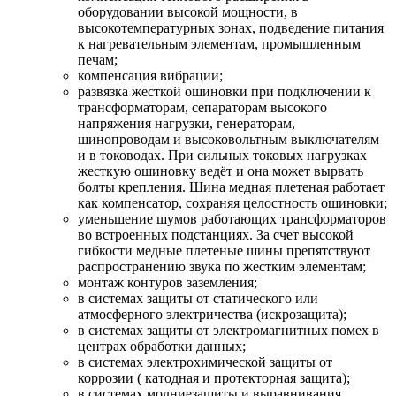
оборудовании высокой мощности, в
высокотемпературных зонах, подведение питания
к нагревательным элементам, промышленным
печам;
компенсация вибрации;
развязка жесткой ошиновки при подключении к
трансформаторам, сепараторам высокого
напряжения нагрузки, генераторам,
шинопроводам и высоковольтным выключателям
и в тоководах. При сильных токовых нагрузках
жесткую ошиновку ведёт и она может вырвать
болты крепления. Шина медная плетеная работает
как компенсатор, сохраняя целостность ошиновки;
уменьшение шумов работающих трансформаторов
во встроенных подстанциях. За счет высокой
гибкости медные плетеные шины препятствуют
распространению звука по жестким элементам;
монтаж контуров заземления;
в системах защиты от статического или
атмосферного электричества (искрозащита);
в системах защиты от электромагнитных помех в
центрах обработки данных;
в системах электрохимической защиты от
коррозии ( катодная и протекторная защита);
в системах молниезащиты и выравнивания