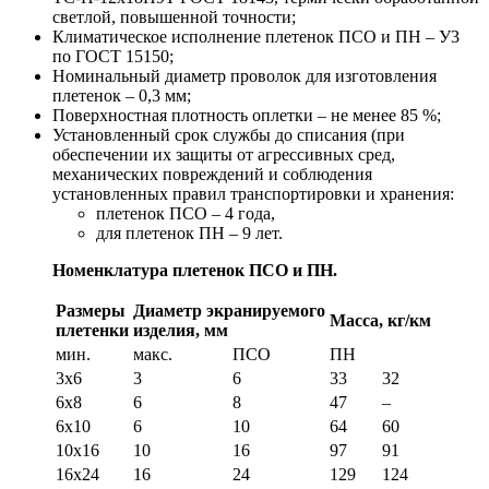
светлой, повышенной точности;
Климатическое исполнение плетенок ПСО и ПН – У3
по ГОСТ 15150;
Номинальный диаметр проволок для изготовления
плетенок – 0,3 мм;
Поверхностная плотность оплетки – не менее 85 %;
Установленный срок службы до списания (при
обеспечении их защиты от агрессивных сред,
механических повреждений и соблюдения
установленных правил транспортировки и хранения:
плетенок ПСО – 4 года,
для плетенок ПН – 9 лет.
Номенклатура плетенок ПСО и ПН.
Размеры
Диаметр экранируемого
Масса, кг/км
плетенки
изделия, мм
мин.
макс.
ПСО
ПН
3х6
3
6
33
32
6х8
6
8
47
–
6х10
6
10
64
60
10х16
10
16
97
91
16х24
16
24
129
124