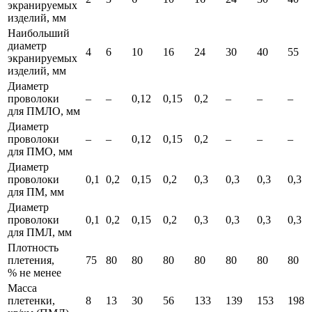
экранируемых
изделий, мм
Наибольший
диаметр
4
6
10
16
24
30
40
55
экранируемых
изделий, мм
Диаметр
проволоки
–
–
0,12
0,15
0,2
–
–
–
для ПМЛО, мм
Диаметр
проволоки
–
–
0,12
0,15
0,2
–
–
–
для ПМО, мм
Диаметр
проволоки
0,1
0,2
0,15
0,2
0,3
0,3
0,3
0,3
для ПМ, мм
Диаметр
проволоки
0,1
0,2
0,15
0,2
0,3
0,3
0,3
0,3
для ПМЛ, мм
Плотность
плетения,
75
80
80
80
80
80
80
80
% не менее
Масса
плетенки,
8
13
30
56
133
139
153
198