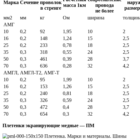
Марка
Сечение
проволок
нару
масса 1км
провода
в стренге
разме
не более
мм2
мм
кг
Ом
ширина
толщин
АМГ
10
0,2
92
1,95
10
2
16
0,2
148
1,24
15
2,5
25
0,2
233
0,78
18
2,5
35
0,3
318
0,55
24
2,5
50
0,3
461
0,39
28
3,7
70
0,3
636
0,28
32
4,2
АМГЛ, АМГЛ-Т2, АМГ-Т
10
0,2
95
1,99
10
2
16
0,2
153
1,26
15
2,5
25
0,2
240
0,81
18
2,5
35
0,3
326
0,59
24
2,5
50
0,3
472
0,4
28
3,7
70
0,3
654
0,3
32
4,2
Плетенки экранирующие медные — ПМ