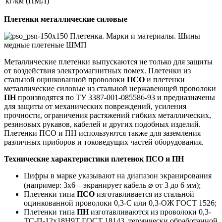
кг/км (ПМЛ)
Плетенки металлические силовые
Металлические плетенки выпускаются не только для защиты
от воздействия электромагнитных помех. Плетенки из
стальной оцинкованной проволоки
ПСО
и плетенки
металлические силовые из стальной нержавеющей проволоки
ПН
производятся по ТУ 3387-001-085586-93 и предназначены
для защиты от механических повреждений, усиления
прочности, ограничения растяжений гибких металлических,
резиновых рукавов, кабелей и других подобных изделий.
Плетенки ПСО и ПН используются также для заземления
различных приборов и токоведущих частей оборудования.
Технические характеристики
плетенок ПСО и ПН
Цифры в марке указывают на диапазон экранирования
(например: 3х6 – экранирует кабель ⌀ от 3 до 6 мм);
Плетенки типа
ПСО
изготавливается из стальной
оцинкованной проволоки 0,3-С или 0,3-ОЖ ГОСТ 1526;
Плетенки типа
ПН
изготавливаются из проволоки 0,3-
ТС-П-12х18Н9Т ГОСТ 18143, термически обработанной