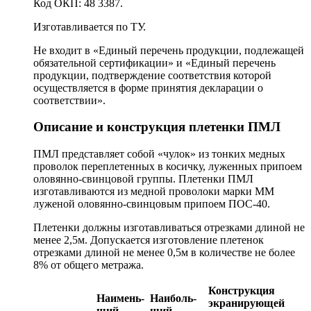
Код ОКП: 48 3387.
Изготавливается по ТУ.
Не входит в «Единый перечень продукции, подлежащей
обязательной сертификации» и «Единый перечень
продукции, подтверждение соответствия которой
осуществляется в форме принятия декларации о
соответствии».
Описание и конструкция плетенки ПМЛ
ПМЛ представляет собой «чулок» из тонких медных
проволок переплетенных в косичку, луженных припоем
оловянно-свинцовой группы. Плетенки ПМЛ
изготавливаются из медной проволоки марки ММ
луженой оловянно-cвинцовым припоем ПОС-40.
Плетенки должны изготавливаться отрезками длиной не
менее 2,5м. Допускается изготовление плетенок
отрезками длиной не менее 0,5м в количестве не более
8% от общего метража.
Конструкция
Наимень-
Наиболь-
экранирующей
ший
ший