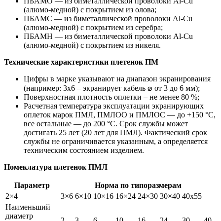
ПБАМО — из биметаллической проволоки Al-Cu
(алюмо-медной) с покрытием из олова;
ПБАМС — из биметаллической проволоки Al-Cu
(алюмо-медной) с покрытием из серебра;
ПБАМН — из биметаллической проволоки Al-Cu
(алюмо-медной) с покрытием из никеля.
Технические характеристики
плетенок ПМ
Цифры в марке указывают на диапазон экранирования
(например: 3х6 – экранирует кабель ⌀ от 3 до 6 мм);
Поверхностная плотность оплетки – не менее 80 %;
Расчетная температура эксплуатации экранирующих
оплеток марок ПМЛ, ПМЛОО и ПМЛОС — до +150 °С,
все остальные — до 200 °С. Срок службы может
достигать 25 лет (20 лет для ПМЛ). Фактический срок
службы не ограничивается указанным, а определяется
техническим состоянием изделием.
Номеклатура плетенок ПМЛ
Параметр
Норма по типоразмерам
2×4
3×6
6×10
10×16
16×24
24×30
30×40
40х55
Наименьший
диаметр
2
3
6
10
16
24
30
40