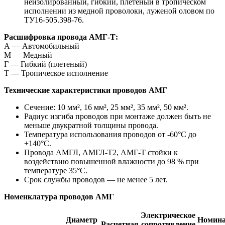
неизолированный, гибкий, плетеный в тропическом
исполнении из медной проволоки, луженой оловом по
ТУ16-505.398-76.
Расшифровка провода АМГ-Т:
А — Автомобильный
М — Медный
Г — Гибкий (плетеный)
Т — Тропическое исполнение
Технические характеристики проводов АМГ
Сечение: 10 мм², 16 мм², 25 мм², 35 мм², 50 мм².
Радиус изгиба проводов при монтаже должен быть не
меньше двукратной толщины провода.
Температура использования проводов от -60°С до
+140°С.
Провода АМГЛ, АМГЛ-Т2, АМГ-Т стойки к
воздействию повышенной влажности до 98 % при
температуре 35°С.
Cрок службы проводов — не менее 5 лет.
Номенклатура проводов АМГ
Электрическое
Диаметр
Номин
Расчетная
сопротивление