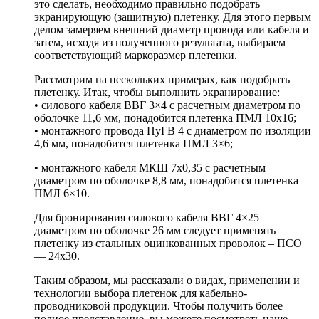
это сделать, необходимо правильно подобрать
экранирующую (защитную) плетенку. Для этого первым
делом замеряем внешний диаметр провода или кабеля и
затем, исходя из полученного результата, выбираем
соответствующий маркоразмер плетенки.
Рассмотрим на нескольких примерах, как подобрать
плетенку. Итак, чтобы выполнить экранирование:
• силового кабеля ВВГ 3×4 c расчетным диаметром по
оболочке 11,6 мм, понадобится плетенка ПМЛ 10х16;
• монтажного провода ПуГВ 4 с диаметром по изоляции
4,6 мм, понадобится плетенка ПМЛ 3×6;
• монтажного кабеля МКШ 7х0,35 c расчетным
диаметром по оболочке 8,8 мм, понадобится плетенка
ПМЛ 6×10.
Для бронирования силового кабеля ВВГ 4×25
диаметром по оболочке 26 мм следует применять
плетенку из стальных оцинкованных проволок – ПСО
— 24х30.
Таким образом, мы рассказали о видах, применении и
технологии выбора плетенок для кабельно-
проводниковой продукции. Чтобы получить более
полное представление, вы можете посмотреть наше