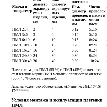
плетенки
диаметр
диаметр
Марка и
Ном.
Число
экраниру-
экранируе-
типоразмер
диаметр
проволок
емых
мых
проволок
в пасме и
изделий,
изделий,
в пасме,
число
мм
мм
мм
пасм
ПМЛ 2х4
2
4
0,12
5х16
ПМЛ 3х6
3
6
0,15
5х16
ПМЛ 6х10
6
10
0,15
8х24
ПМЛ 10х16
10
16
0,20
8х24
ПМЛ 16х24
16
24
0,30
8х24
ПМЛ 24х30
24
30
0,30
9х24
ПМЛ 30х40
30
40
0,30
10х24
Плетенки марок ПМЛ (55 %) и ПМЛ (45%) отличается
от плетенки марки ПМЛ меньшей плотностью оплетки
(55 и 45 % соответственно).
Пример условного обозначения: «Плетенка ПМЛ 6×10
ТУ******».
Условия монтажа и эксплуатации плетенки
ПМЛ