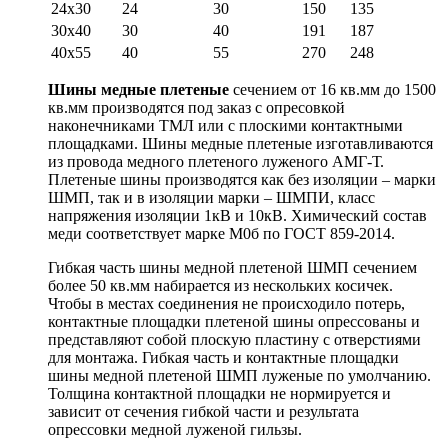
24х30
24
30
150
135
30х40
30
40
191
187
40х55
40
55
270
248
Шины медные плетеные
сечением от 16 кв.мм до 1500
кв.мм производятся под заказ с опресовкой
наконечниками ТМЛ или с плоскими контактными
площадками. Шины медные плетеные изготавливаются
из провода медного плетеного луженого АМГ-Т.
Плетеные шины производятся как без изоляции – марки
ШМП, так и в изоляции марки – ШМПИ, класс
напряжения изоляции 1кВ и 10кВ. Химический состав
меди соответствует марке М0б по ГОСТ 859-2014.
Гибкая часть шины медной плетеной ШМП сечением
более 50 кв.мм набирается из нескольких косичек.
Чтобы в местах соединения не происходило потерь,
контактные площадки плетеной шины опрессованы и
представляют собой плоскую пластину с отверстиями
для монтажа. Гибкая часть и контактные площадки
шины медной плетеной ШМП луженые по умолчанию.
Толщина контактной площадки не нормируется и
зависит от сечения гибкой части и результата
опрессовки медной луженой гильзы.