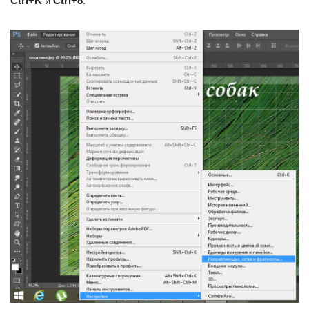
Ctrl+K
и
Ctrl+8
.