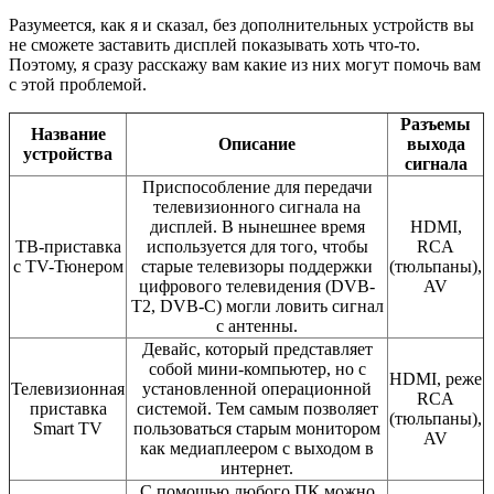
Разумеется, как я и сказал, без дополнительных устройств вы
не сможете заставить дисплей показывать хоть что-то.
Поэтому, я сразу расскажу вам какие из них могут помочь вам
с этой проблемой.
Разъемы
Название
Описание
выхода
устройства
сигнала
Приспособление для передачи
телевизионного сигнала на
дисплей. В нынешнее время
HDMI,
ТВ-приставка
используется для того, чтобы
RCA
с TV-Тюнером
старые телевизоры поддержки
(тюльпаны),
цифрового телевидения (DVB-
AV
T2, DVB-C) могли ловить сигнал
с антенны.
Девайс, который представляет
собой мини-компьютер, но с
HDMI, реже
Телевизионная
установленной операционной
RCA
приставка
системой. Тем самым позволяет
(тюльпаны),
Smart TV
пользоваться старым монитором
AV
как медиаплеером с выходом в
интернет.
С помощью любого ПК можно