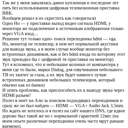
Так же у меня завалялась давно купленная и последние лет
пять без использования цифровая телевизионная приставка
BBK.
Вообщем решил я их скрестить как говориться)
Одно Но — у приставки выход видео сигнала HDMI, у
монитора же подключение к источникам изображения только
через VGA вход…
Решение тут только одно- поиск переходника hdmi — vga.
Но, монитор не телевизор, в нем нет нормальной акустики
для вывода звука, а в моем случае вообще монитор без
встроенных динамиков, как и без hdmi входа по которому этот
звук приходил бы с цифровой тв приставки на монитор)
Тут я вспомнил, что и небольшие колонки от компьютера у
меня где то были, марки Dialog, для озвучивания небольшого
ТВ их хватит за глаза, а их звук будет намного лучше
встроенных динамиков небольших телевизоров, который
обычно как из банки)
И опять проблемы, как приспособить их к выводу звука через
HDMI разъем?
Полез в инет на Али за поиском подходящих переходников и
сразу же он был найден — HDMI — VGA+ Audio Jack 3,5mm.
Но ждать не хотелось и я полез на сайт нашего DNS, где вдвое
дороже был такой же но с нормальной гарантией 12мес (на
моем опыте различные переходники очень часто мрут раньше
времени).