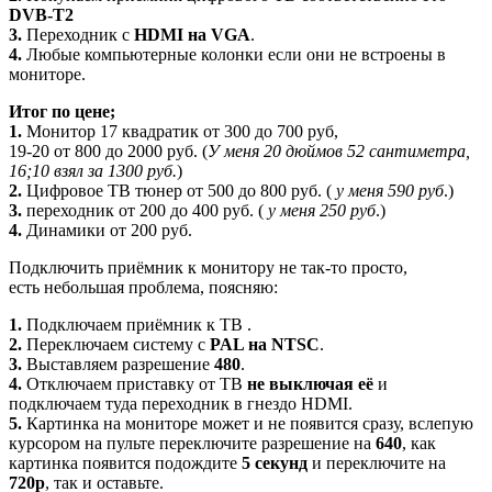
DVB-T2
3.
Переходник с
HDMI на VGA
.
4.
Любые компьютерные колонки если они не встроены в
мониторе.
Итог по цене;
1.
Монитор 17 квадратик от 300 до 700 руб,
19-20 от 800 до 2000 руб. (
У меня 20 дюймов 52 сантиметра,
16;10 взял за 1300 руб.
)
2.
Цифровое ТВ тюнер от 500 до 800 руб. (
у меня 590 руб
.)
3.
переходник от 200 до 400 руб. (
у меня 250 руб
.)
4.
Динамики от 200 руб.
Подключить приёмник к монитору не так-то просто,
есть небольшая проблема, поясняю:
1.
Подключаем приёмник к ТВ .
2.
Переключаем систему с
PAL на NTSC
.
3.
Выставляем разрешение
480
.
4.
Отключаем приставку от ТВ
не выключая её
и
подключаем туда переходник в гнездо HDMI.
5.
Картинка на мониторе может и не появится сразу, вслепую
курсором на пульте переключите разрешение на
640
, как
картинка появится подождите
5 секунд
и переключите на
720р
, так и оставьте.