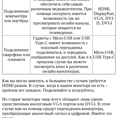
обеспечить себя самым
различным медиаконтентом. При
HDMI,
Подключение
помощи интернета имеется
DisplayPort,
компьютера
возможность так же
VGA, DVI-
или ноутбука
просматривать онлайн-каналы,
D, DVI-I
которые вещаются на
телевидении.
Гаджеты с Micro-USB или USB
Type-C имеют возможность с
покупкой переходника
Подключение
подключаться, и передавать
Micro-USB,
смартфона или
изображение на дисплей. Как и в
USB Type-C
планшета
прошлом случае вы можете
посмотреть кино в различных
онлайн-кинотеатрах.
Как вы могли заметить, в большинстве случаев требуется
HDMI разъем. В случае, когда в вашем мониторе он есть –
проблем нет никаких. Подключайте и пользуйтесь.
Но старые мониторы чаще всего обладают лишь одним
единственным аналоговым VGA портом или DVI-I. В этом
случае вам на помощь придут переходники-конвертеры,
преобразующие аналоговый сигнал в цифровой. Имейте это