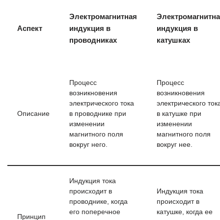
Электромагнитная
Электромагнитн
Аспект
индукция в
индукция в
проводниках
катушках
Процесс
Процесс
возникновения
возникновения
электрического тока
электрического ток
Описание
в проводнике при
в катушке при
изменении
изменении
магнитного поля
магнитного поля
вокруг него.
вокруг нее.
Индукция тока
происходит в
Индукция тока
проводнике, когда
происходит в
его поперечное
катушке, когда ее
Принцип