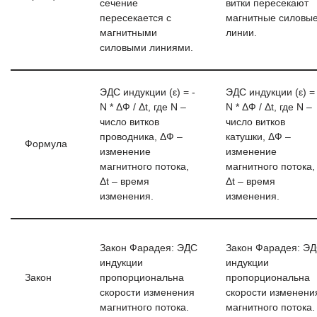
сечение
витки пересекают
пересекается с
магнитные силовы
магнитными
линии.
силовыми линиями.
ЭДС индукции (ε) = -
ЭДС индукции (ε) = 
N * ΔФ / Δt, где N –
N * ΔФ / Δt, где N –
число витков
число витков
проводника, ΔФ –
катушки, ΔФ –
Формула
изменение
изменение
магнитного потока,
магнитного потока,
Δt – время
Δt – время
изменения.
изменения.
Закон Фарадея: ЭДС
Закон Фарадея: Э
индукции
индукции
Закон
пропорциональна
пропорциональна
скорости изменения
скорости изменени
магнитного потока.
магнитного потока.