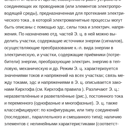
со­еди­няю­щих их про­вод­ни­ков (или эле­мен­тов элек­тро­про­
во­дя­щей сре­ды), пред­на­зна­чен­ная для про­те­ка­ния элек­три­
че­ско­го то­ка , в ко­то­рой элек­тро­маг­нит­ные про­цес­сы мо­гут
быть опи­са­ны с по­мо­щью эдс, си­лы то­ка и элек­трич. на­пря­
же­ния. По на­зна­че­нию отд. час­тей Э. ц. в ней мож­но вы­
делить уча­ст­ки, со­дер­жа­щие ис­точ­ни­ки энер­гии (сиг­на­лов),
осу­ще­ст­в­ляю­щие пре­об­ра­зо­ва­ние к.-л. ви­да энер­гии в
элек­три­че­скую, и уча­ст­ки, со­дер­жа­щие при­ём­ни­ки (по­тре­
би­те­ли) энер­гии, пре­об­ра­зую­щие элек­трич. энер­гию в те­п­
ло­вую, ме­ха­ни­че­скую и др. Ре­жим Э. ц. ха­рак­те­ри­зу­ет­ся
зна­че­ния­ми то­ков и на­пря­же­ний на всех уча­ст­ках; связь ме­
ж­ду то­ка­ми, эдс и на­пря­же­ния­ми в Э. ц. опи­сы­ва­ет­ся за­ко­
на­ми Кирх­го­фа (см. Кирх­го­фа пра­ви­ла ). Раз­ли­ча­ют Э. ц.:
не­раз­ветв­лён­ные и раз­ветв­лён­ные (рис.), по­сто­ян­но­го то­ка
и пе­ре­мен­но­го (од­но­фаз­ные и мно­го­фаз­ные). Э. ц. так­же
клас­си­фици­ру­ют: по кон­фи­гу­ра­ции, или ти­пу со­еди­не­ний
(по­сле­до­ват., па­рал­лель­но­го и сме­шан­но­го ти­па); на­ли­чию
эле­мен­тов с не­ли­ней­ны­ми ха­рак­те­ри­сти­ка­ми (со­от­вет­ст­