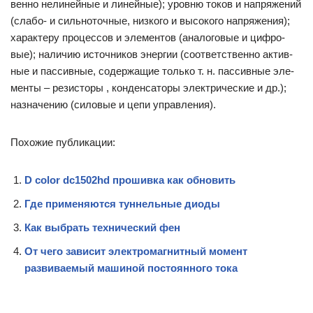
вен­но не­ли­ней­ные и ли­ней­ные); уров­ню то­ков и на­пря­же­ний
(сла­бо- и силь­но­точ­ные, низ­ко­го и вы­со­ко­го на­пря­же­ния);
ха­рак­те­ру про­цес­сов и эле­мен­тов (ана­ло­го­вые и циф­ро­
вые); на­ли­чию ис­точ­ни­ков энер­гии (со­от­вет­ст­вен­но ак­тив­
ные и пас­сив­ные, со­дер­жа­щие толь­ко т. н. пас­сив­ные эле­
мен­ты – ре­зи­сто­ры , кон­ден­са­то­ры элек­три­че­ские и др.);
на­зна­че­нию (си­ло­вые и це­пи управ­ле­ния).
Похожие публикации:
D color dc1502hd прошивка как обновить
Где применяются туннельные диоды
Как выбрать технический фен
От чего зависит электромагнитный момент
развиваемый машиной постоянного тока