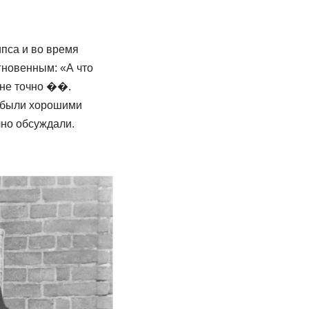
ипса и во время
гновенным: «А что
 не точно ��.
о были хорошими
чно обсуждали.