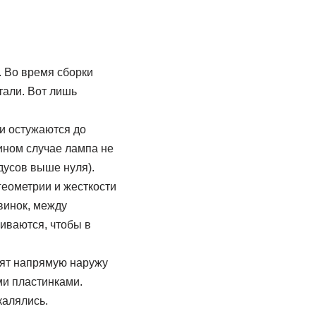
. Во время сборки
тали. Вот лишь
и остужаются до
ином случае лампа не
дусов выше нуля).
геометрии и жесткости
винок, между
иваются, чтобы в
дят напрямую наружу
ми пластинками.
калялись.