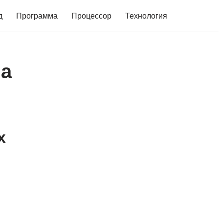
д
Программа
Процессор
Технология
па
х