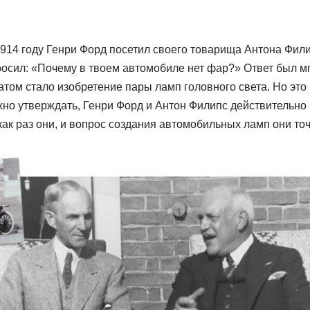
 1914 году Генри Форд посетил своего товарища Антона Фил
росил: «Почему в твоем автомобиле нет фар?» Ответ был м
том стало изобретение пары ламп головного света. Но это
жно утверждать, Генри Форд и Антон Филипс действительн
ак раз они, и вопрос создания автомобильных ламп они то