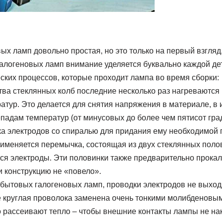
ых ламп довольно простая, но это только на первый взгляд
алогеновых ламп внимание уделяется буквально каждой де
ских процессов, которые проходит лампа во время сборки:
тва стеклянных колб последние несколько раз нагреваются 
тур. Это делается для снятия напряжения в материале, в 
епадам температур (от минусовых до более чем пятисот гра
ка электродов со спиралью для придания ему необходимой 
именяется перемычка, состоящая из двух стеклянных поло
ся электроды. Эти половинки также предварительно прокал
и конструкцию не «повело».
 бытовых галогеновых ламп, проводки электродов не выхо
те круглая проволока заменена очень тонкими молибденовы
рассеивают тепло – чтобы внешние контакты лампы не на