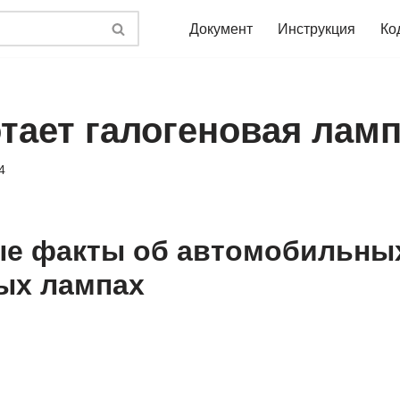
Документ
Инструкция
Ко
отает галогеновая лам
4
ые факты об автомобильны
ых лампах