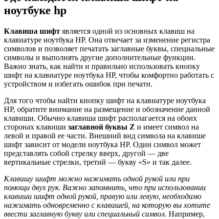
ноутбуке hp
Клавиша шифт
является одной из основных клавиш на
клавиатуре ноутбука HP. Она отвечает за изменение регистра
символов и позволяет печатать заглавные буквы, специальные
символы и выполнять другие дополнительные функции.
Важно знать, как найти и правильно использовать кнопку
шифт на клавиатуре ноутбука HP, чтобы комфортно работать с
устройством и избегать ошибок при печати.
Для того чтобы найти кнопку шифт на клавиатуре ноутбука
HP, обратите внимание на размещение и обозначение данной
клавиши. Обычно клавиша шифт располагается на обоих
сторонах клавиши
заглавной буквы Z
и имеет символ на
левой и правой ее части. Внешний вид символа на клавише
шифт зависит от модели ноутбука HP. Один символ может
представлять собой стрелку вверх, другой — две
вертикальные стрелки, третий — букву «S» и так далее.
Клавишу шифт можно нажимать одной рукой или при
помощи двух рук. Важно запомнить, что при использовании
клавиши шифт одной рукой, правую или левую, необходимо
нажимать одновременно с клавишей, на которую вы хотите
ввести заглавную букву или специальный символ
. Например,