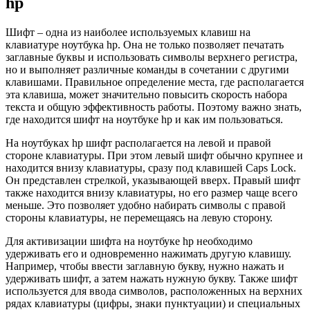
hp
Шифт – одна из наиболее используемых клавиш на
клавиатуре ноутбука hp. Она не только позволяет печатать
заглавные буквы и использовать символы верхнего регистра,
но и выполняет различные команды в сочетании с другими
клавишами. Правильное определение места, где располагается
эта клавиша, может значительно повысить скорость набора
текста и общую эффективность работы. Поэтому важно знать,
где находится шифт на ноутбуке hp и как им пользоваться.
На ноутбуках hp шифт располагается на левой и правой
стороне клавиатуры. При этом левый шифт обычно крупнее и
находится внизу клавиатуры, сразу под клавишей Caps Lock.
Он представлен стрелкой, указывающей вверх. Правый шифт
также находится внизу клавиатуры, но его размер чаще всего
меньше. Это позволяет удобно набирать символы с правой
стороны клавиатуры, не перемещаясь на левую сторону.
Для активизации шифта на ноутбуке hp необходимо
удерживать его и одновременно нажимать другую клавишу.
Например, чтобы ввести заглавную букву, нужно нажать и
удерживать шифт, а затем нажать нужную букву. Также шифт
используется для ввода символов, расположенных на верхних
рядах клавиатуры (цифры, знаки пунктуации) и специальных