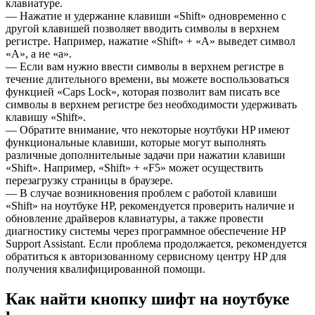
клавиатуре.
— Нажатие и удержание клавиши «Shift» одновременно с
другой клавишей позволяет вводить символы в верхнем
регистре. Например, нажатие «Shift» + «A» выведет символ
«А», а не «а».
— Если вам нужно ввести символы в верхнем регистре в
течение длительного времени, вы можете воспользоваться
функцией «Caps Lock», которая позволит вам писать все
символы в верхнем регистре без необходимости удерживать
клавишу «Shift».
— Обратите внимание, что некоторые ноутбуки HP имеют
функциональные клавиши, которые могут выполнять
различные дополнительные задачи при нажатии клавиши
«Shift». Например, «Shift» + «F5» может осуществить
перезагрузку страницы в браузере.
— В случае возникновения проблем с работой клавиши
«Shift» на ноутбуке HP, рекомендуется проверить наличие и
обновление драйверов клавиатуры, а также провести
диагностику системы через программное обеспечение HP
Support Assistant. Если проблема продолжается, рекомендуется
обратиться к авторизованному сервисному центру HP для
получения квалифицированной помощи.
Как найти кнопку шифт на ноутбуке