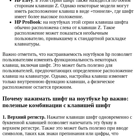
HP Envy
: в этой серии шифт также находится по обеим
сторонам клавиши Z. Однако некоторые модели могут
иметь расположение клавиш в виде «тоннеля», где шифт
имеет более высокое положение.
HP ProBook
: на ноутбуках этой серии клавиша шифта
обычно расположена слева от клавиши Z. Такое
расположение может показаться необычным
пользователю, привыкшему к стандартной раскладке
клавиатуры.
Важно отметить, что настраиваемость ноутбуков hp позволяет
пользователям изменять функциональность некоторых
клавиш, включая шифт. Это может быть полезно для
пользователей, предпочитающих определенное расположение
клавиш на клавиатуре. Однако, настройка клавиш изменяет
только внутреннюю функцию клавиши, а физическое
расположение остается прежним.
Почему нажимать шифт на ноутбуке hp важно:
полезные комбинации с клавишей шифт
1. Верхний регистр.
Нажатие клавиши шифт одновременно с
буквенной клавишей позволяет напечатать эту букву в
верхнем регистре. Также это может быть полезно при вводе
символов, таких как знаки препинания или цифры, что