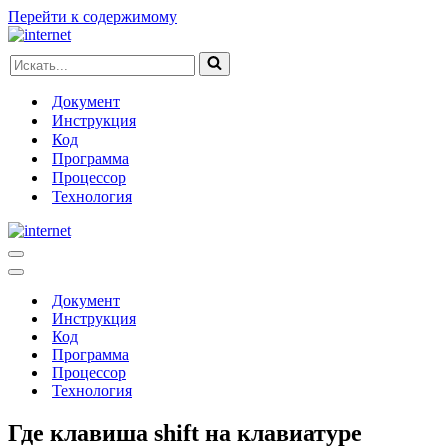
Перейти к содержимому
Искать...
Документ
Инструкция
Код
Программа
Процессор
Технология
Меню
навигации
Меню
навигации
Документ
Инструкция
Код
Программа
Процессор
Технология
Где клавиша shift на клавиатуре