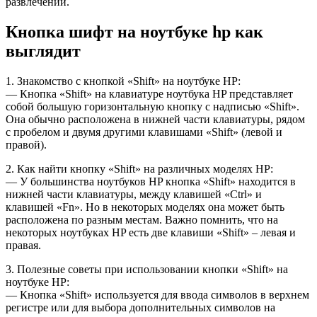
развлечений.
Кнопка шифт на ноутбуке hp как
выглядит
1. Знакомство с кнопкой «Shift» на ноутбуке HP:
— Кнопка «Shift» на клавиатуре ноутбука HP представляет
собой большую горизонтальную кнопку с надписью «Shift».
Она обычно расположена в нижней части клавиатуры, рядом
с пробелом и двумя другими клавишами «Shift» (левой и
правой).
2. Как найти кнопку «Shift» на различных моделях HP:
— У большинства ноутбуков HP кнопка «Shift» находится в
нижней части клавиатуры, между клавишей «Ctrl» и
клавишей «Fn». Но в некоторых моделях она может быть
расположена по разным местам. Важно помнить, что на
некоторых ноутбуках HP есть две клавиши «Shift» – левая и
правая.
3. Полезные советы при использовании кнопки «Shift» на
ноутбуке HP:
— Кнопка «Shift» используется для ввода символов в верхнем
регистре или для выбора дополнительных символов на