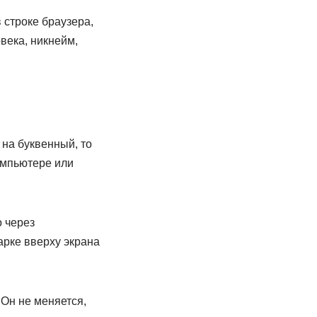
 строке браузера,
века, никнейм,
 на буквенный, то
омпьютере или
о через
арке вверху экрана
Он не меняется,