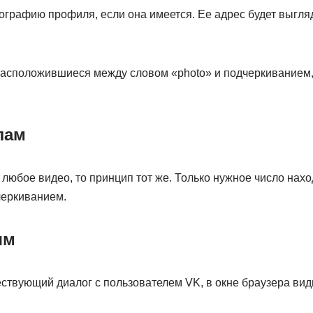
графию профиля, если она имеется. Ее адрес будет выгляд
сположившиеся между словом «photo» и подчеркиванием, 
лам
ь любое видео, то принцип тот же. Только нужное число нах
черкиванием.
ям
твующий диалог с пользователем VK, в окне браузера видим