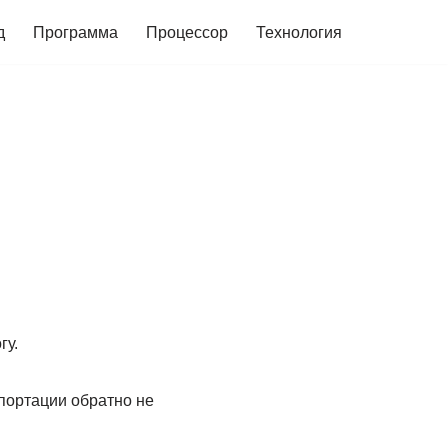
д
Программа
Процессор
Технология
гу.
епортации обратно не