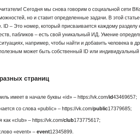
читатели! Сегодня мы снова говорим о социальной сети ВКо
ожностей, но и ставит определенные задачи. В этой статье 
. ID – Это номер, который присваивается каждому разделу н
ств, пабликов – есть свой уникальный ИД. Умение определ
ситуациях, например, чтобы найти и добавить человека в д
 полезным может быть собственный ID или индивидуальный
 разных страниц
ь имеет в начале буквы «id» – https://vk.com/
id
43469657;
ется со слова «public» – https://vk.com/
public
17379685;
как «club» – https://vk.com/
club
173775617;
 слово «event» –
event
12345899.