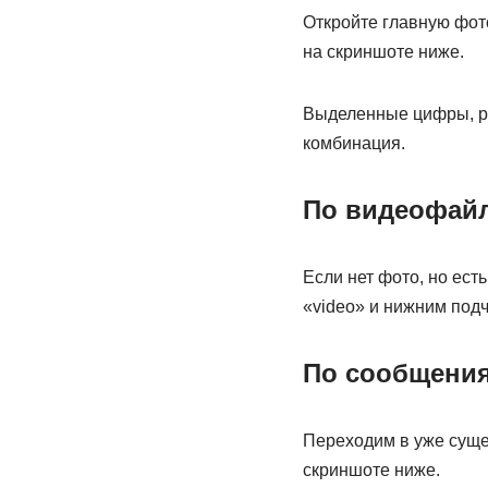
Откройте главную фото
на скриншоте ниже.
Выделенные цифры, ра
комбинация.
По видеофай
Если нет фото, но ест
«video» и нижним под
По сообщени
Переходим в уже сущес
скриншоте ниже.