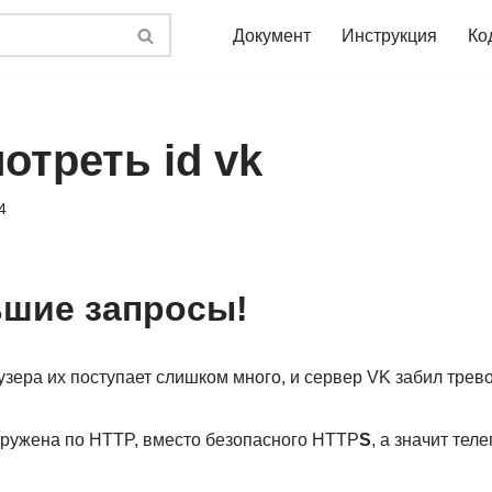
Документ
Инструкция
Ко
отреть id vk
4
ьшие запросы!
узера их поступает слишком много, и сервер VK забил трево
гружена по HTTP, вместо безопасного HTTP
S
, а значит тел