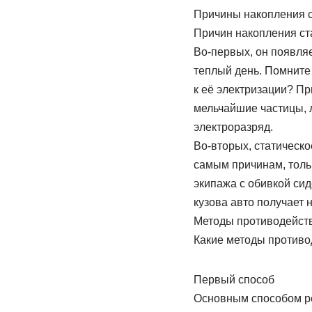
Причины накопления с
Причин накопления ста
Во-первых, он появляе
теплый день. Помните
к её электризации? Пр
мельчайшие частицы, л
электроразряд.
Во-вторых, статическо
самым причинам, тольк
экипажа с обивкой сид
кузова авто получает
Методы противодейст
Какие методы противо
Первый способ
Основным способом ре