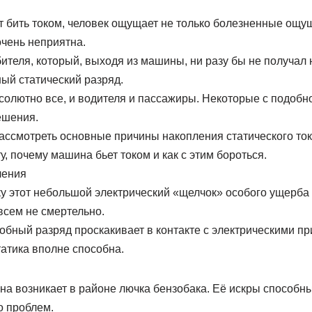
 бить током, человек ощущает не только болезненные ощущ
очень неприятна.
ителя, который, выходя из машины, ни разу бы не получал
ый статический разряд.
солютно все, и водителя и пассажиры. Некоторые с подобн
ешения.
ассмотреть основные причины накопления статического ток
у, почему машина бьет током и как с этим бороться.
ления
у этот небольшой электрический «щелчок» особого ущерба н
всем не смертельно.
добный разряд проскакивает в контакте с электрическими п
татика вполне способна.
она возникает в районе лючка бензобака. Её искры способ
о проблем.