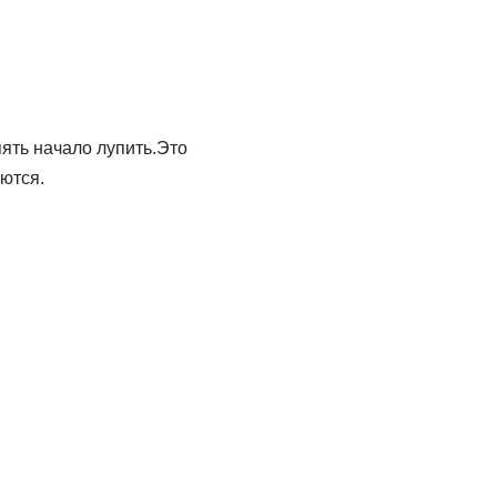
пять начало лупить.Это
уются.