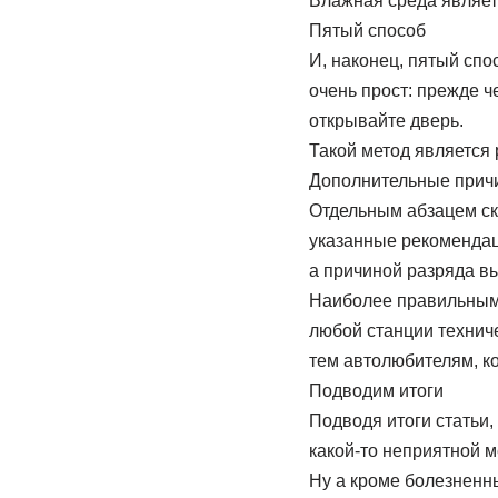
Влажная среда являетс
Пятый способ
И, наконец, пятый спо
очень прост: прежде ч
открывайте дверь.
Такой метод является 
Дополнительные прич
Отдельным абзацем ска
указанные рекомендац
а причиной разряда вы
Наиболее правильным 
любой станции техниче
тем автолюбителям, к
Подводим итоги
Подводя итоги статьи, 
какой-то неприятной ме
Ну а кроме болезненн