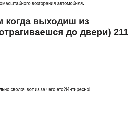
номасштабного возгорания автомобиля.
м когда выходиш из
трагиваешся до двери) 21
льно сволоч!вот из за чего ето?Интиресно!