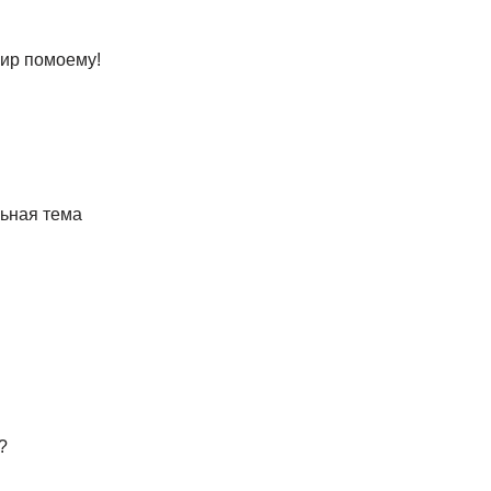
гир помоему!
льная тема
?