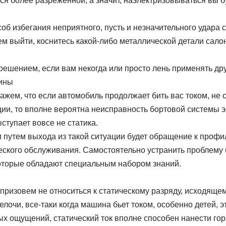
я более разреженной, а значит, наэлектризовываться вы б
соб избегания неприятного, пусть и незначительного удара 
ем выйти, коснитесь какой-либо металлической детали салон
решением, если вам некогда или просто лень применять др
ины
жем, что если автомобиль продолжает бить вас током, не 
ии, то вполне вероятна неисправность бортовой системы 
ступает вовсе не статика.
путем выхода из такой ситуации будет обращение к проф
ского обслуживания. Самостоятельно устранить проблему б
оторые обладают специальным набором знаний.
призовем не относиться к статическому разряду, исходящему
лочи, все-таки когда машина бьет током, особенно детей, э
ых ощущений, статический ток вполне способен нанести го