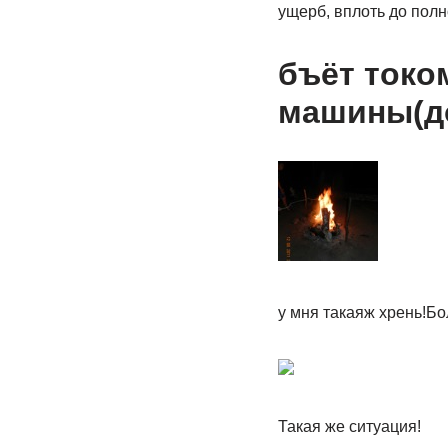
ущерб, вплоть до пол
бъёт токо
машины(до
у мня такаяж хрень!Бо
Такая же ситуация!