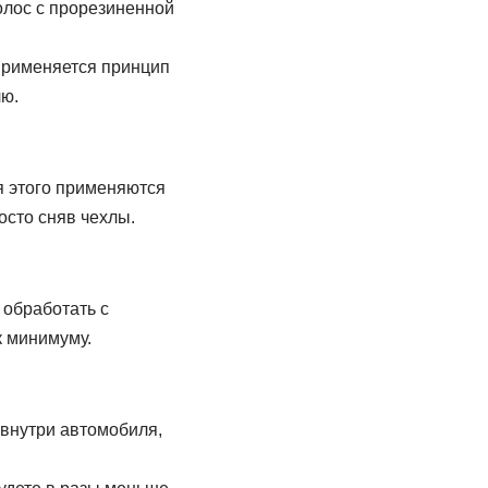
олос с прорезиненной
 применяется принцип
лю.
я этого применяются
осто сняв чехлы.
 обработать с
к минимуму.
 внутри автомобиля,