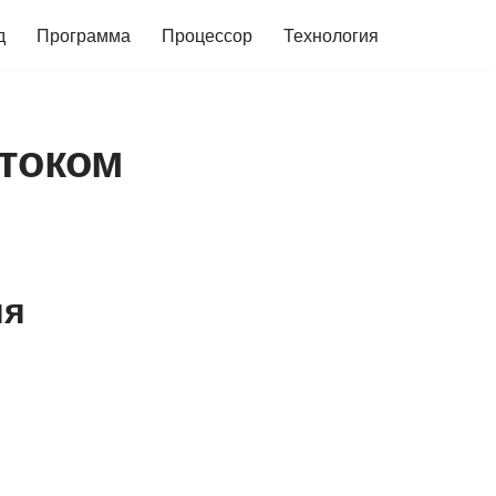
д
Программа
Процессор
Технология
 током
ия