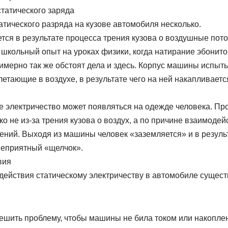
татического заряда
тического разряда на кузове автомобиля несколько.
тся в результате процесса трения кузова о воздушные поток
 школьный опыт на уроках физики, когда натирание эбонит
имерно так же обстоят дела и здесь. Корпус машины испыт
етающие в воздухе, в результате чего на ней накапливает
е электричество может появляться на одежде человека. Про
о не из-за трения кузова о воздух, а по причине взаимоде
ений. Выходя из машины человек «заземляется» и в резуль
 неприятный «щелчок».
вия
действия статическому электричеству в автомобиле сущес
шить проблему, чтобы машины не била током или накопле