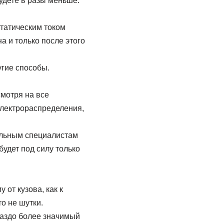
удете в разы меньше.
статическим током
а и только после этого
угие способы.
смотря на все
электрораспределения,
ильным специалистам
удет под силу только
 от кузова, как к
то не шутки.
раздо более значимый