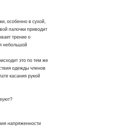
и, особенно в сухой,
овой палочки приводит
ывает трение о
ся небольшой
исходит это по тем же
йствия одежды членов
тате касания рукой
твуют?
ния напряженности