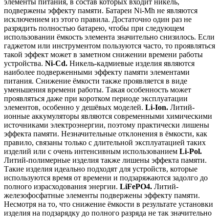
элементы питания, в состав которых входит никель,
подвержены эффекту памяти. Батареи Ni-Mh не являются
исключением из этого правила. Достаточно один раз не
разрядить полностью батарею, чтобы при следующем
использовании ёмкость элемента значительно снизилось. Если
гаджетом или инструментом пользуются часто, то проявляться
такой эффект может в заметном снижении времени работы
устройства.
Ni-Cd.
Никель-кадмиевые изделия являются
наиболее подверженными эффекту памяти элементами
питания. Снижение ёмкости также проявляется в виде
уменьшения времени работы. Такая особенность может
проявляться даже при коротком периоде эксплуатации
элементов, особенно у дешёвых моделей.
Li-Ion.
Литий-
ионные аккумуляторы являются современными химическими
источниками электроэнергии, поэтому практически лишены
эффекта памяти. Незначительные отклонения в ёмкости, как
правило, связаны только с длительной эксплуатацией таких
изделий или с очень интенсивным использованием
Li-Pol.
Литий-полимерные изделия также лишены эффекта памяти.
Такие изделия идеально подходят для устройств, которые
используются время от времени и подзаряжаются задолго до
полного израсходования энергии.
LiFePO4.
Литий-
железофосфатные элементы подвержены эффекту памяти.
Несмотря на то, что снижение ёмкости в результате установки
изделия на подзарядку до полного разряда не так значительно