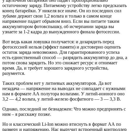
у щелочной батарейки оно падает пропорционально
остаточному заряду. Питаемому устройству легко предсказать
конец батарейки. У никеля все иначе. Он из последних сил
зубами держит свои 1,2 вольта и только в самом конце
напряжение падает обрывом вниз. Если вы питаете таким
аккумулятором фотовспышку, об исчерпании заряда вы
узнаете за 1-2 кадра до вынужденного финала фотосессии.
Вот ведь какая ловушка получается: и дозарядить перед
фотосессией нельзя (эффект памяти) и достоверно оценить
остаток заряда невозможно. Для гарантированного успеха
есть единственный способ — разрядить аккумулятор до дна, а
потом снова зарядить. Но это снижает ресурс и отнимает
время. Да, и требует хорошего зарядного устройства,
разумеется.
Таких проблем нет у литиевых аккумуляторов. Да вот
незадача — напряжение на выводах не совпадает с нужными
нам в формате АА полутора вольтами. У литий-ионного оно
3,2 — 4,2 вольта, у литий-железо фосфатного — 3 — 3,3 В.
Однако, последний не безнадежен: Что можно предпринять с
ним – я расскажу позже.
Но и классический Li-Ion можно втиснуть в формат АА по
размеру и напряжению. Нас выручит встроенный контроллер