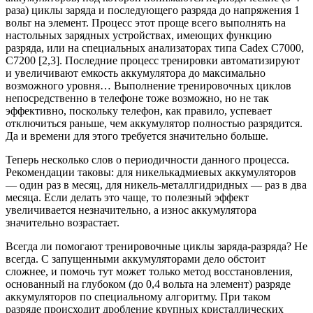
раза) циклы заряда и последующего разряда до напряжения 1
вольт на элемент. Процесс этот проще всего выполнять на
настольных зарядных устройствах, имеющих функцию
разряда, или на специальных анализаторах типа Cadex C7000,
C7200 [2,3]. Последние процесс тренировки автоматизируют
и увеличивают емкость аккумулятора до максимально
возможного уровня… Выполнение тренировочных циклов
непосредственно в телефоне тоже возможно, но не так
эффективно, поскольку телефон, как правило, успевает
отключиться раньше, чем аккумулятор полностью разрядится.
Да и времени для этого требуется значительно больше.
Теперь несколько слов о периодичности данного процесса.
Рекомендации таковы: для никелькадмиевых аккумуляторов
— один раз в месяц, для никель-металлгидридных — раз в два
месяца. Если делать это чаще, то полезный эффект
увеличивается незначительно, а износ аккумулятора
значительно возрастает.
Всегда ли помогают тренировочные циклы заряда-разряда? Не
всегда. С запущенными аккумуляторами дело обстоит
сложнее, и помочь тут может только метод восстановления,
основанный на глубоком (до 0,4 вольта на элемент) разряде
аккумуляторов по специальному алгоритму. При таком
разряде происходит дробление крупных кристаллических