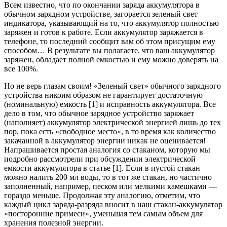
Всем известно, что по окончании заряда аккумулятора в
обычном зарядном устройстве, загорается зеленый свет
индикатора, указывающий на то, что аккумулятор полностью
заряжен и готов к работе. Если аккумулятор заряжается в
телефоне, то последний сообщит вам об этом присущим ему
способом… В результате вы полагаете, что ваш аккумулятор
заряжен, обладает полной емкостью и ему можно доверять на
все 100%.
Но не верь глазам своим! «Зеленый свет» обычного зарядного
устройства никоим образом не гарантирует достаточную
(номинальную) емкость [1] и исправность аккумулятора. Все
дело в том, что обычное зарядное устройство заряжает
(наполняет) аккумулятор электрической энергией лишь до тех
пор, пока есть «свободное место», в то время как количество
закачанной в аккумулятор энергии никак не оценивается!
Напрашивается простая аналогия со стаканом, которую мы
подробно рассмотрели при обсуждении электрической
емкости аккумулятора в статье [1]. Если в пустой стакан
можно налить 200 мл воды, то в тот же стакан, но частично
заполненный, например, песком или мелкими камешками —
гораздо меньше. Продолжая эту аналогию, отметим, что
каждый цикл заряда-разряда вносит в наш стакан-аккумулятор
«посторонние примеси», уменьшая тем самым объем для
хранения полезной энергии.