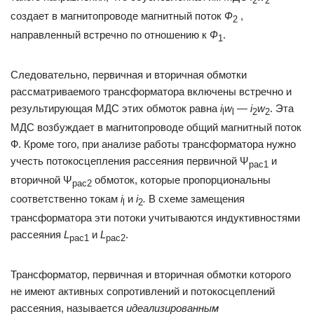
2
2
создает в магнитопроводе магнитный поток
Ф
,
2
направленный встречно по отношению к
Ф
.
1
Следовательно, первичная и вторичная обмотки
рассматриваемого трансформатора включены встречно и
результирующая МДС этих обмоток равна
i
w
—
i
w
. Эта
l
l
2
2
МДС возбуждает в магнитопроводе общий магнитный поток
Ф. Кроме того, при анализе работы трансформатора нужно
учесть потокосцепления рассеяния первичной Ψ
и
рас1
вторичной Ψ
обмоток, которые пропорциональны
рас2
соответственно токам
i
и
i
.
В схеме замещения
l
2
трансформатора эти потоки учитываются индуктивностями
рассеяния
L
и
L
.
рас1
рас2
Трансформатор, первичная и вторичная обмотки которого
не имеют активных сопротивлений и потокосцеплений
рассеяния, называется
идеализированным