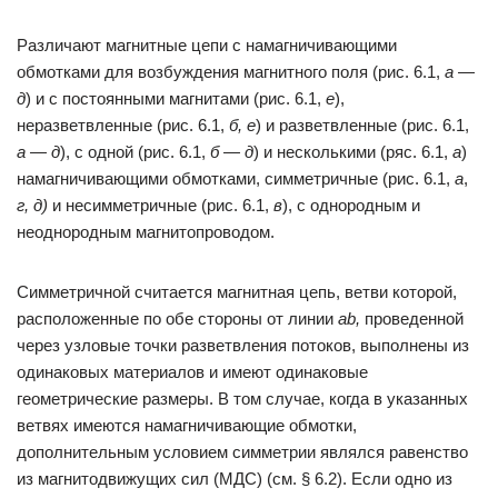
Различают магнитные цепи с намагничивающими
обмотками для возбуждения магнитного поля (рис. 6.1,
а
—
д
) и с постоянными магнитами (рис. 6.1,
е
),
неразветвленные (рис. 6.1,
б, е
) и разветвленные (рис. 6.1,
а — д
), с одной (рис. 6.1,
б — д
) и несколькими (ряс. 6.1,
а
)
намагничивающими обмотками, симметричные (рис. 6.1,
а
,
г, д)
и несимметричные (рис. 6.1,
в
), с однородным и
неоднородным магнитопроводом.
Симметричной считается магнитная цепь, ветви которой,
расположенные по обе стороны от линии
аb,
проведенной
через узловые точки разветвления потоков, выполнены из
одинаковых материалов и имеют одинаковые
геометрические размеры. В том случае, когда в указанных
ветвях имеются намагничивающие обмотки,
дополнительным условием симметрии являлся равенство
из магнитодвижущих сил (МДС) (см. § 6.2). Если одно из