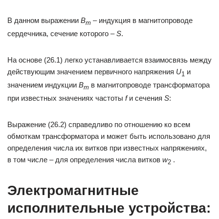
В данном выражении
B
– индукция в магнитопроводе
m
сердечника, сечение которого –
S
.
На основе (26.1) легко устанавливается взаимосвязь между
действующим значением первичного напряжения
U
и
1
значением индукции
B
в магнитопроводе трансформатора
m
при известных значениях частоты
f
и сечения
S
:
Выражение (26.2) справедливо по отношению ко всем
обмоткам трансформатора и может быть использовано для
определения числа их витков при известных напряжениях,
в том числе – для определения числа витков
w
.
2
Электромагнитные
исполнительные устройства: