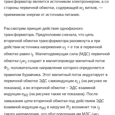
трансформатор является источником электроэнергии, а со
стороны первичной обмотки, содержащей
w
витков, —
1
приемником энергии от источника питания.
Рассмотрим принцип действия однофазного
трансформатора. Предположим сначала, что цепь
вторичной обмотки трансформатора разомкнута и при
действии источника напряжения
u
=
e
ток в первичной
1
обмотке равен
i
.
Магнитодвижущая сила (МДС) первичной
1
обмотки
i
w
создает в магнитопроводе магнитный поток
1
1
Ф
, положительное направление которого определяется
1
правилом буравчика. Этот магнитный поток индуктирует в
первичной обмотке ЭДС самоиндукции
e
(на рисунке не
L
1
показана), а во вторичной обмотке – ЭДС взаимной
индукции
е
(на рисунке также не показана). После
М
2
замыкания цепи вторичной обмотки под действием ЭДС
взаимной индукции
е
в нагрузке
R
возникнет ток
i
М
2
2
2
такого направления, что обусловленная им МДС
i
w