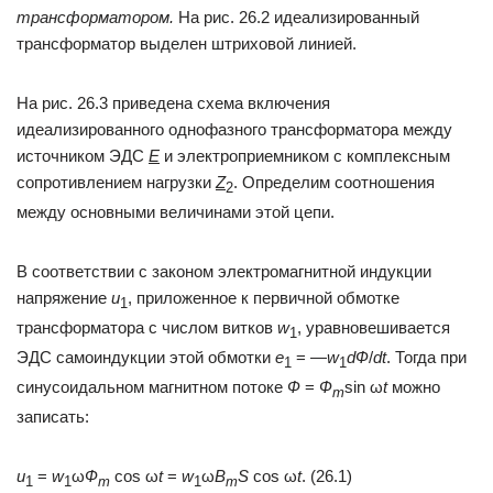
трансформатором.
На рис. 26.2 идеализированный
трансформатор выделен штриховой линией.
На рис. 26.3 приведена схема включения
идеализированного однофазного трансформатора между
источником ЭДС
E
и электроприемником с комплексным
сопротивлением нагрузки
Z
. Определим соотношения
2
между основными величинами этой цепи.
В соответствии с законом электромагнитной индукции
напряжение
u
, приложенное к первичной обмотке
1
трансформатора с числом витков
w
, уравновешивается
1
ЭДС самоиндукции этой обмотки
e
= —
w
d
Ф
/
dt
. Тогда при
1
1
синусоидальном магнитном потоке
Ф
=
Ф
sin ω
t
можно
m
записать:
u
=
w
ω
Ф
cos ω
t
=
w
ω
B
S
cos ω
t
. (26.1)
1
1
m
1
m