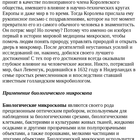
принят в качестве полноправного члена Королевского
общества, имевшего влияние в научно-технических кругах
Европы и даже мир в то время. Тогда Королева прислала ему
рукописное письмо с поздравлениями, которое на тот момент
превратило его из самого обычного человека в знаменитость.
Он потряс мир! Но почему? Потому что именно он изобрел
первый в истории мировой медицины микроскоп, чтобы
помочь людям понять природу, управлять природой и открыть
дверь в микромир. После десятилетий неустанных усилий и
исследований он, наконец, добился своего лучшего
достижения! С тех пор его достижения всегда оказывали
глубокое влияние на человеческие жизни. Никто, потрясший
мир, был Левенгук, родившийся в 1632 году в Нидерландах в
семье простых ремесленников и впоследствии ставший
известным голландским микробиологом.
Применение биологического микроскопа
Биологические микроскопы
являются своего рода
прецизионным оптическим прибором, используемым для
наблюдения за биологическими срезами, биологическими
клетками, бактериями и культурами живых тканей, жидкими
осадками и другими прозрачными или полупрозрачными
объектами, а также порошками, мелкими частицами и
другими объектами. Биологический микроскоп используется