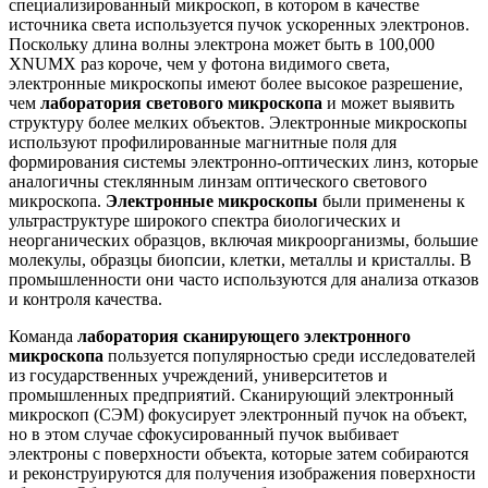
специализированный микроскоп, в котором в качестве
источника света используется пучок ускоренных электронов.
Поскольку длина волны электрона может быть в 100,000
XNUMX раз короче, чем у фотона видимого света,
электронные микроскопы имеют более высокое разрешение,
чем
лаборатория светового микроскопа
и может выявить
структуру более мелких объектов. Электронные микроскопы
используют профилированные магнитные поля для
формирования системы электронно-оптических линз, которые
аналогичны стеклянным линзам оптического светового
микроскопа.
Электронные микроскопы
были применены к
ультраструктуре широкого спектра биологических и
неорганических образцов, включая микроорганизмы, большие
молекулы, образцы биопсии, клетки, металлы и кристаллы. В
промышленности они часто используются для анализа отказов
и контроля качества.
Команда
лаборатория сканирующего электронного
микроскопа
пользуется популярностью среди исследователей
из государственных учреждений, университетов и
промышленных предприятий. Сканирующий электронный
микроскоп (СЭМ) фокусирует электронный пучок на объект,
но в этом случае сфокусированный пучок выбивает
электроны с поверхности объекта, которые затем собираются
и реконструируются для получения изображения поверхности