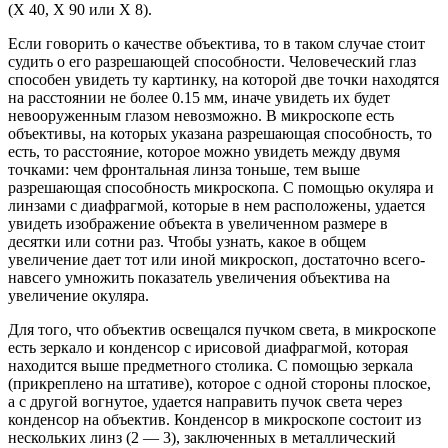
(Х 40, Х 90 или Х 8).
Если говорить о качестве объектива, то в таком случае стоит
судить о его разрешающей способности. Человеческий глаз
способен увидеть ту картинку, на которой две точки находятся
на расстоянии не более 0.15 мм, иначе увидеть их будет
невооруженным глазом невозможно. В микроскопе есть
объективы, на которых указана разрешающая способность, то
есть, то расстояние, которое можно увидеть между двумя
точками: чем фронтальная линза тоньше, тем выше
разрешающая способность микроскопа. С помощью окуляра и
линзами с диафрагмой, которые в нем расположены, удается
увидеть изображение объекта в увеличенном размере в
десятки или сотни раз. Чтобы узнать, какое в общем
увеличение дает тот или иной микроскоп, достаточно всего-
навсего умножить показатель увеличения объектива на
увеличение окуляра.
Для того, что объектив освещался пучком света, в микроскопе
есть зеркало и конденсор с ирисовой диафрагмой, которая
находится выше предметного столика. С помощью зеркала
(прикреплено на штативе), которое с одной стороны плоское,
а с другой вогнутое, удается направить пучок света через
конденсор на объектив. Конденсор в микроскопе состоит из
нескольких линз (2 — 3), заключенных в металлический