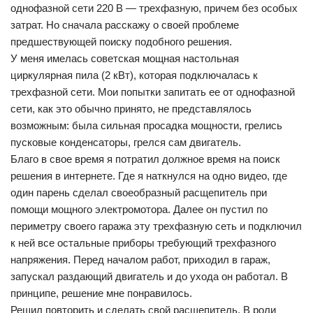
однофазной сети 220 В — трехфазную, причем без особых
затрат. Но сначала расскажу о своей проблеме
предшествующей поиску подобного решения.
У меня имелась советская мощная настольная
циркулярная пила (2 кВт), которая подключалась к
трехфазной сети. Мои попытки запитать ее от однофазной
сети, как это обычно принято, не представлялось
возможным: была сильная просадка мощности, грелись
пусковые конденсаторы, грелся сам двигатель.
Благо в свое время я потратил должное время на поиск
решения в интернете. Где я наткнулся на одно видео, где
один парень сделал своеобразный расщепитель при
помощи мощного электромотора. Далее он пустил по
периметру своего гаража эту трехфазную сеть и подключил
к ней все остальные приборы требующий трехфазного
напряжения. Перед началом работ, приходил в гараж,
запускал раздающий двигатель и до ухода он работал. В
принципе, решение мне понравилось.
Решил повторить и сделать свой расщепитель. В роли