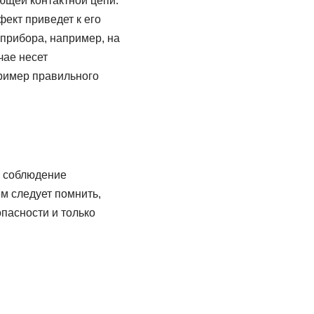
ующей контактной цепи.
ект приведет к его
прибора, например, на
чае несет
ример правильного
о соблюдение
м следует помнить,
пасности и только