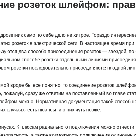
ие розеток шлейфом: прав
одрозетник само по себе дело не хитрое. Гораздо интересне
этих розеток в электрической сети. В настоящее время пр
ьзуются два способа присоединения розеток — звездой, по 
иальном способе розетки отдельными линиями присоединя
вом розетки последовательно присоединяются к одной лини
емой вроде бы все понятно, то соединение розеток шлейфо
, пожалуй, сразу же ответим на поставленный во главе стат
лейфом можно! Нормативная документация такой способ не 
их случаях- есть нюансы, и о них чуть позже.
инусах. К плюсам радиального подключения можно отнести
безопасность, а также возможность подключения одиночны