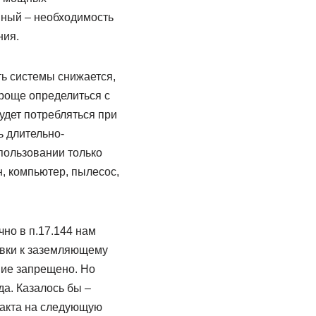
нный – необходимость
ния.
ь системы снижается,
проще определиться с
удет потребляться при
ь длительно-
спользовании только
, компьютер, пылесос,
но в п.17.144 нам
овки к заземляющему
ние запрещено. Но
да. Казалось бы –
такта на следующую