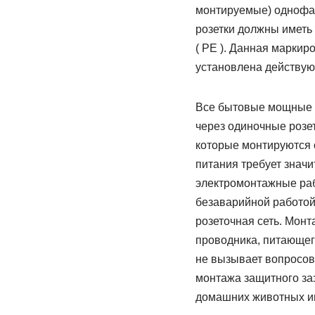
монтируемые) однофаз
розетки должны иметь 
( PE ). Данная маркир
установлена действу
Все бытовые мощные п
через одиночные розе
которые монтируются 
питания требует знач
электромонтажные раб
безаварийной работой 
розеточная сеть. Монт
проводника, питающег
не вызывает вопросов,
монтажа защитного заз
домашних животных им