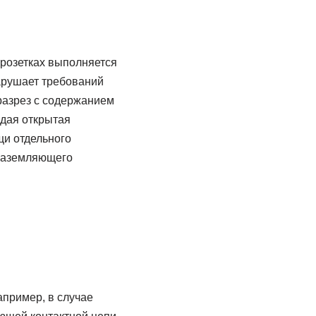
розетках выполняется
нарушает требований
вразрез с содержанием
ждая открытая
щи отдельного
 заземляющего
апример, в случае