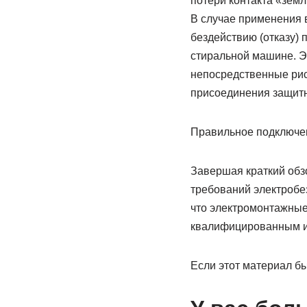
потери контакта «земл
В случае применения в
бездействию (отказу)
стиральной машине. Э
непосредственные рис
присоединения защитн
Правильное подключен
Завершая краткий обз
требований электробез
что электромонтажные
квалифицированным и
Если этот материал бы