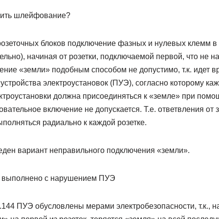
нить шлейфование?
озеточных блоков подключение фазных и нулевых клемм в 
льно), начиная от розетки, подключаемой первой, что не 
ение «земли» подобным способом не допустимо, т.к. идет 
 устройства электроустановок (ПУЭ), согласно которому ка
ктроустановки должна присоединяться к «земле» при помо
овательное включение не допускается. Т.е. ответвления от
полняться радиально к каждой розетке.
еден вариант неправильного подключения «земли».
 выполнено с нарушением ПУЭ
.144 ПУЭ обусловлены мерами электробезопасности, т.к., н