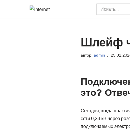
Перейти
к
содержимому
Шлейф ч
автор:
admin
25.01.202
Подключен
это? Отве
Сегодня, когда практи
сети 0,23 кВ через ро
подключаемых электро