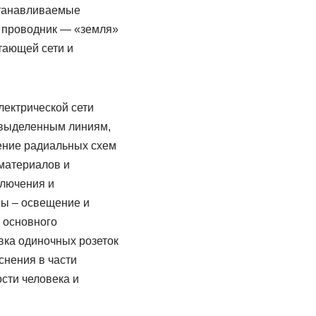
станавливаемые
ий проводник — «земля»
тающей сети и
лектрической сети
 выделенным линиям,
ение радиальных схем
материалов и
ключения и
пы – освещение и
т основного
вка одиночных розеток
снения в части
сти человека и