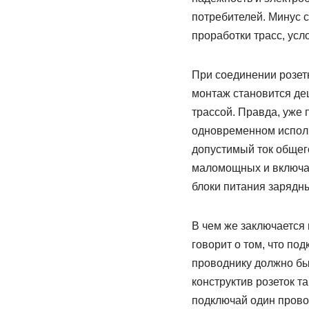
потребителей. Минус 
проработки трасс, усл
При соединении розет
монтаж становится де
трассой. Правда, уже 
одновременном исполь
допустимый ток общего
маломощных и включае
блоки питания зарядных
В чем же заключается 
говорит о том, что п
проводнику должно бы
конструктив розеток т
подключай один прово