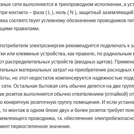
ные сети выполняются в трехпроводном исполнении, а у
три контакта – фаза ( L ), ноль ( N ), защитный заземляющ
овка соответствует условному обозначению проводников пи
ющими правилами.
отребители электроэнергии рекомендуется подключать к э
тки или клеммные устройства, как правило, по радиальным
от распределительных устройств (вводных щитов). Примен
ительных материальных затрат на приобретение расходных 
оты, но этот недостаток компенсируется надежностью под
сети. Остальная бытовая сеть обычно делится на две груп
аж розеток выполняется обычно ответвлением (отпайкой) о
о конкретную розеточную группу помещения. И если устано
 то монтаж в одном блоке двух и более розеток требует поя
емляющего проводника, т.к. обеспечение электробезопасно
еет первостепенное значение.