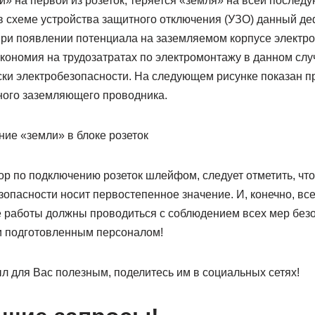
и» на первой из розеток, теряется «земля» на всей послед
 схеме устройства защитного отключения (УЗО) данный деф
 при появлении потенциала на заземляемом корпусе электро
кономия на трудозатратах по электромонтажу в данном слу
ки электробезопасности. На следующем рисунке показан п
ого заземляющего проводника.
ие «земли» в блоке розеток
ор по подключению розеток шлейфом, следует отметить, чт
опасности носит первостепенное значение. И, конечно, все
 работы должны проводиться с соблюдением всех мер безо
 подготовленным персоналом!
л для Вас полезным, поделитесь им в социальных сетях!