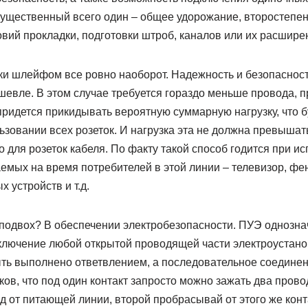
существенный всего один – общее удорожание, второстепе
овий прокладки, подготовки штроб, каналов или их расшире
ки шлейфом все ровно наоборот. Надежность и безопасност
шевле. В этом случае требуется гораздо меньше провода, 
придется прикидывать вероятную суммарную нагрузку, что б
зовании всех розеток. И нагрузка эта не должна превышат
 для розеток кабеля. По факту такой способ годится при и
мых на время потребителей в этой линии – телевизор, фен
 устройств и т.д.
подвох? В обеспечении электробезопасности. ПУЭ однознач
одключение любой открытой проводящей части электроустан
ть выполнено ответвлением, а последовательное соедине
аков, что под один контакт запросто можно зажать два прово
д от питающей линии, второй пробрасывай от этого же кон