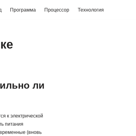
д
Программа
Процессор
Технология
ке
ильно ли
ся к электрической
ть питания
овременные (вновь