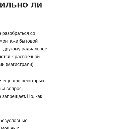
ильно ли
е разобраться со
и монтаже бытовой
– другому радиальное,
ются к распаечной
и (магистрали).
м еще для некоторых
ьи вопрос.
запрещает. Но, как
 безусловные
х мощных