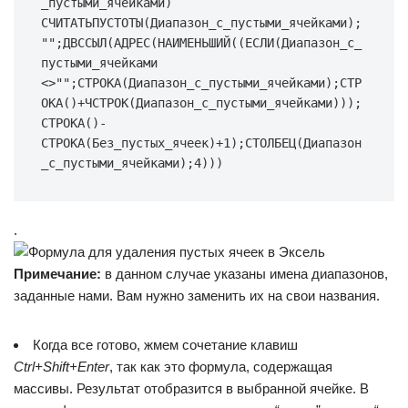
_пустыми_ячейками)
СЧИТАТЬПУСТОТЫ(Диапазон_с_пустыми_ячейками);
"";ДВССЫЛ(АДРЕС(НАИМЕНЬШИЙ((ЕСЛИ(Диапазон_с_
пустыми_ячейками
<>"";СТРОКА(Диапазон_с_пустыми_ячейками);СТР
ОКА()+ЧСТРОК(Диапазон_с_пустыми_ячейками)));
СТРОКА()-
СТРОКА(Без_пустых_ячеек)+1);СТОЛБЕЦ(Диапазон
_с_пустыми_ячейками);4)))
.
Примечание:
в данном случае указаны имена диапазонов,
заданные нами. Вам нужно заменить их на свои названия.
Когда все готово, жмем сочетание клавиш
Ctrl+Shift+Enter
, так как это формула, содержащая
массивы. Результат отобразится в выбранной ячейке. В