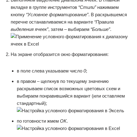
вкладке в группе инструментов
“Стили”
нажимаем
кнопку
“Условное форматирование”
. В раскрывшемся
перечне останавливаемся на варианте
“Правила
выделения ячеек”
, затем – выбираем
“Больше”
.
На экране отобразится окно форматирования:
в поле слева указываем число
0
;
в правом – щелкнув по текущему значению
раскрываем список возможных цветовых схем и
выбираем понравившийся вариант (или оставляем
стандартный);
по готовности жмем
OK
.