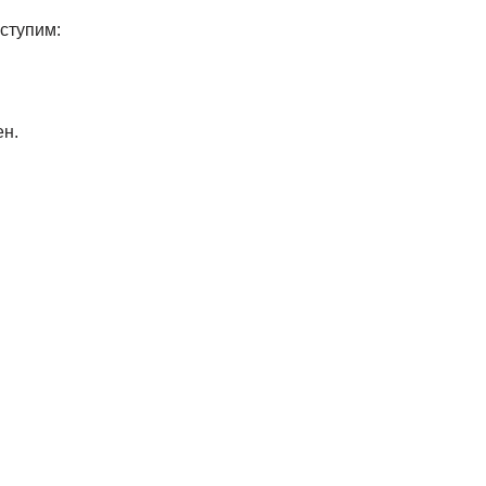
ступим:
ен.