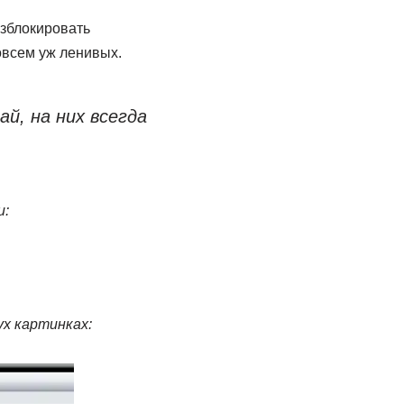
азблокировать
овсем уж ленивых.
й, на них всегда
и:
ух картинках: