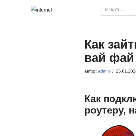
Перейти
к
содержимому
Как зайт
вай фай
автор:
admin
25.01.202
Как подкл
роутеру, 