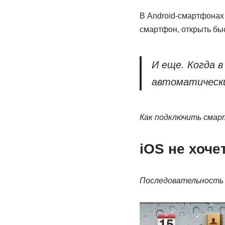
В Android-смартфонах
смартфон, открыть быс
И еще. Когда 
автоматическ
Как подключить смар
iOS не хоче
Последовательность 