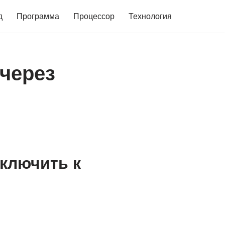
д
Программа
Процессор
Технология
 через
дключить к