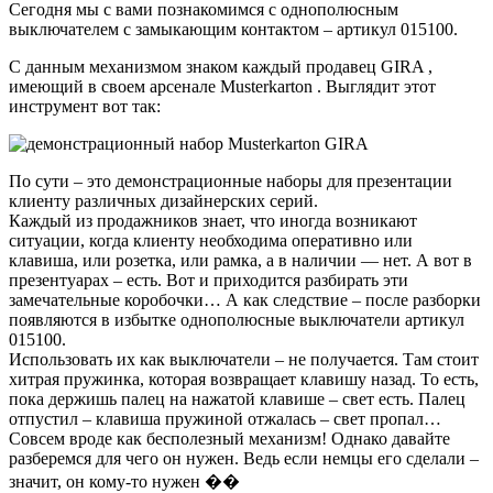
Сегодня мы с вами познакомимся с однополюсным
выключателем с замыкающим контактом – артикул 015100.
С данным механизмом знаком каждый продавец GIRA ,
имеющий в своем арсенале Musterkarton . Выглядит этот
инструмент вот так:
По сути – это демонстрационные наборы для презентации
клиенту различных дизайнерских серий.
Каждый из продажников знает, что иногда возникают
ситуации, когда клиенту необходима оперативно или
клавиша, или розетка, или рамка, а в наличии — нет. А вот в
презентуарах – есть. Вот и приходится разбирать эти
замечательные коробочки… А как следствие – после разборки
появляются в избытке однополюсные выключатели артикул
015100.
Использовать их как выключатели – не получается. Там стоит
хитрая пружинка, которая возвращает клавишу назад. То есть,
пока держишь палец на нажатой клавише – свет есть. Палец
отпустил – клавиша пружиной отжалась – свет пропал…
Совсем вроде как бесполезный механизм! Однако давайте
разберемся для чего он нужен. Ведь если немцы его сделали –
значит, он кому-то нужен ��