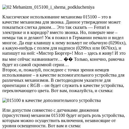
Классическое использование механизма 015100 – это в
качестве механизма для звонка. Данное утверждение может
показаться слегка диким… Это так сказать — Ferrari в
электрике и в коридор? вместо звонка. Но, поверьте мне –
немцы так и делают! Уж я пожил в Германии немало и видел
многое. Да еще клавишу к нему возьмут не обычную (0296хх),
а какую-нибудь с полем для надписи (0299хх или 0676хх), и
напишут на ней: «Мистер Бюргер»! Мол – здесь я живу! И это
вы мне сейчас названиваете… �� Только, конечно, рамочка
будет из самой скромной серии…
Второе, и, пожалуй, последнее с точки зрения немцев
использование – в качестве вспомогательного устройства для
различных механизмов. В светодиодном указателе для
ориентации с RGB – он будет служить в качестве устройства,
переключающего цвета. Вот вам, пожалуйста, и схемка:
Или допустим совместно с датчиками движения
(присутствия) механизм 015100 будет играть роль устройства,
которым можно осуществить включения, независящие от
уровня освещенности. Вот вам и схема: