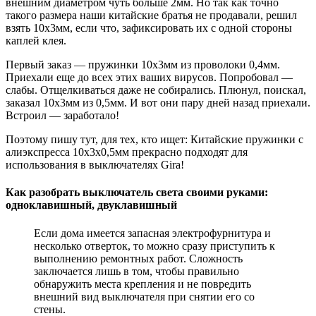
внешним диаметром чуть больше 2мм. Но так как точно
такого размера наши китайские братья не продавали, решил
взять 10х3мм, если что, зафиксировать их с одной стороны
каплей клея.
Первый заказ — пружинки 10х3мм из проволоки 0,4мм.
Приехали еще до всех этих ваших вирусов. Попробовал —
слабы. Отщелкиваться даже не собирались. Плюнул, поискал,
заказал 10х3мм из 0,5мм. И вот они пару дней назад приехали.
Встроил — заработало!
Поэтому пишу тут, для тех, кто ищет: Китайские пружинки с
алиэкспресса 10х3х0,5мм прекрасно подходят для
использования в выключателях Gira!
Как разобрать выключатель света своими руками:
одноклавишный, двуклавишный
Если дома имеется запасная электрофурнитура и
несколько отверток, то можно сразу приступить к
выполнению ремонтных работ. Сложность
заключается лишь в том, чтобы правильно
обнаружить места крепления и не повредить
внешний вид выключателя при снятии его со
стены.