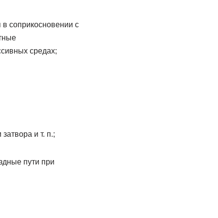
 в соприкосновении с
тные
ссивных средах;
атвора и т. п.;
здные пути при