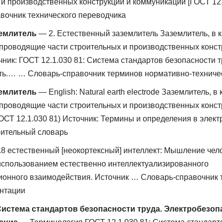
 и производственных конструкций и коммуникаций [ГОСТ 12.
вочник технического переводчика
емлитель
— 2. Естественный заземлитель Заземлитель, в к
проводящие части строительных и производственных конст
ник: ГОСТ 12.1.030 81: Система стандартов безопасности т
ть.… … Словарь-справочник терминов нормативно-техниче
емлитель
— English: Natural earth electrode Заземлитель, в
проводящие части строительных и производственных конст
ОСТ 12.1.030 81) Источник: Термины и определения в элект
ительный словарь
8 естественный [неокортексный] интеллект: Мышление чел
использованием естественно интеллектуализированного
онного взаимодействия. Источник … Словарь-справочник 
ентации
 Система стандартов безопасности труда. Электробезо