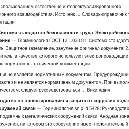
использованием естественно интеллектуализированного
онного взаимодействия. Источник … Словарь-справочник 
ентации
 Система стандартов безопасности труда. Электробезо
ление
— Терминология ГОСТ 12.1.030 81: Система стандарто
ь. Защитное заземление, зануление оригинал документа: 2
итель, в качестве которого используют электропроводящи
ов нормативно-технической документации
ья не является нормативным документом. Предупреждение:
актер и не является нормативным документом. При выполн
ичеством, следует руководствоваться … Википедия
оводство по проектированию и защите от коррозии под
оружений связи
— Терминология snip id 5429: Руководств
 подземных металлических сооружений связи: Анодная зона
ружения, на котором это сооружение имеет положительны