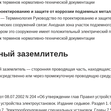
к терминов нормативно-технической документации
роектированию и защите от коррозии подземных метал
— Терминология Руководство по проектированию и защите
еских сооружений связи: Анодная зона участок подземног
ором это сооружение имеет положительный электрический
к терминов нормативно-технической документации
ный заземлитель
ый заземлитель — сторонняя проводящая часть, находящаяс
посредственно или через промежуточную проводящую среду,
от 08.07.2002 N 204 «Об утверждении глав Правил устройс
устройства электроустановок. Издание седьмое. Раздел 1.
здел 7. Электрооборудование специальных установок. Главы 7.5,