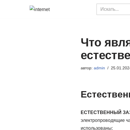
Перейти
к
содержимому
Что явл
естеств
автор:
admin
25.01.202
Естествен
ЕСТЕСТВЕННЫЙ ЗА
электропроводящие ча
использованы: