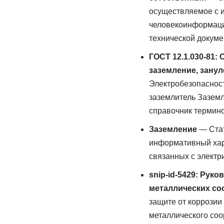
осуществляемое с 
человекоинформаци
технической докум
ГОСТ 12.1.030-81:
заземление, зану
Электробезопасност
заземлитель Заземл
справочник термин
Заземление
— Стат
информативный хар
связанных с электр
snip-id-5429: Рук
металлических со
защите от коррозии
металлического соо