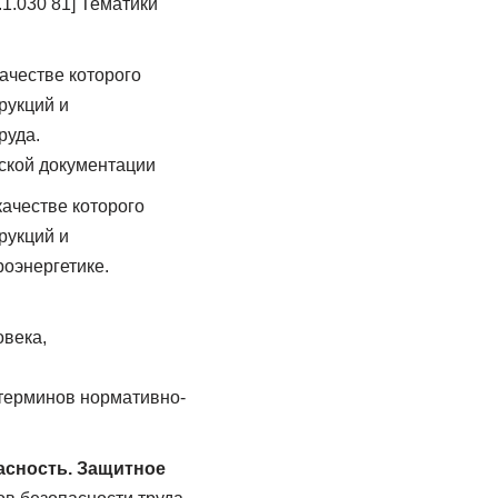
1.030 81] Тематики
ачестве которого
рукций и
руда.
ской документации
 качестве которого
рукций и
роэнергетике.
овека,
терминов нормативно-
пасность. Защитное