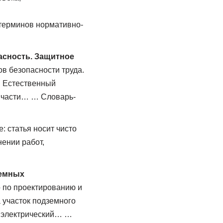
терминов нормативно-
пасность. Защитное
в безопасности труда.
. Естественный
е части… … Словарь-
 статья носит чисто
ении работ,
земных
о по проектированию и
 участок подземного
й электрический… …