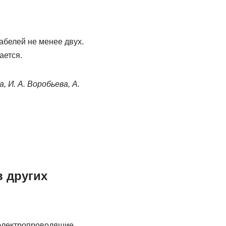
абелей не менее двух.
ается.
, И. А. Воробьева, А.
в других
 электропроводящие