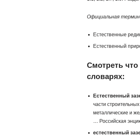
Официальная терминол
Естественные реди
Естественный приро
Смотреть что
словарях:
Естественный заз
части строительных
металлические и же
… Российская энцик
естественный заз