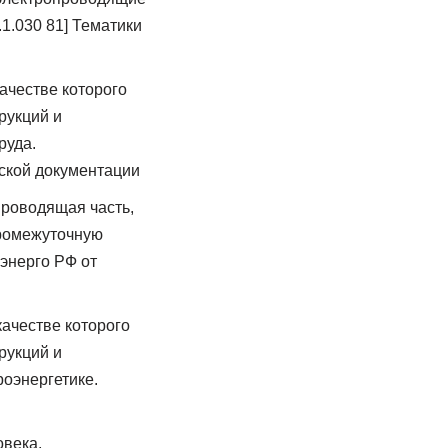
1.030 81] Тематики
ачестве которого
рукций и
руда.
ской документации
проводящая часть,
промежуточную
энерго РФ от
 качестве которого
рукций и
роэнергетике.
овека,