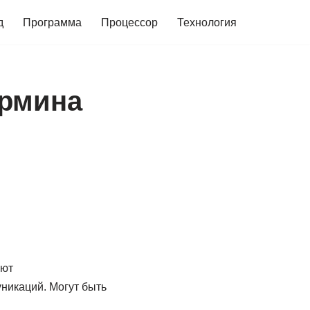
д
Программа
Процессор
Технология
ермина
уют
никаций. Могут быть