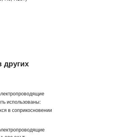
в других
 электропроводящие
ыть использованы:
хся в соприкосновении
 электропроводящие