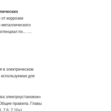
лических
 от коррозии
о металлического
 потенциал по… …
я в электрическом
 используемая для
тва электроустановок»
 Общие правила. Главы
 7.6, 7.10»)