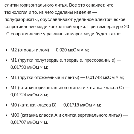
слитки горизонтального литья. Все это означает, что
технология и то, из чего сделаны изделия —
полуфабрикаты, обуславливают удельное электрическое
сопротивление меди конкретной марки. При температуре 20
°С сопротивление у различных марок меди будет такое:
М2 (отходы и лом) — 0,020 мкОм × м;
М1 (прутки полутвердые, твердые, прессованные) —
0,01790 мкОм × м;
М1 (прутки отожженные и ленты) — 0,01748 мкОм × м;
М1 (слитки горизонтального литья и катанка класса C) —
0,01724 мкОм × м;
М0 (катанка класса B) — 0,01718 мкОм × м;
М00 (катанка класса А и слитка вертикального литья) —
0,01707 мкОм × м.