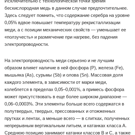
Исключительно с технологической точки зрения
бескислородная медь в данном случае предпочтительнее.
Здесь следует помнить, что содержание серебра на уровне
0,05% вдвое повышает температуру рекристаллизации
меди, а с позиции механических свойств — уменьшает ее
«ползучесть» и размягчение при нагреве, без падения
электропроводности.
На электропроводность меди серьезно и не лучшим
образом влияет наличие в ней фосфора (Р), железа (Fe),
мышьяка (As), сурьмы (Sb) и олова (Sn). Массовая доля
каждого элемента, в зависимости от марки меди,
колеблется в пределах 0,05–0,001%, а примесь фосфора
может присутствовать в еще более широком диапазоне —
0,06–0,0003%. Эти элементы больше всего содержатся в
полутвердых, твердых, прессованных и отожженных
прутках и лентах, а меньше всего — в слитках, полученных
непрерывным вертикальным литьем, и катанках класса А.
Среднюю позицию занимают катанки классов B и C, а также