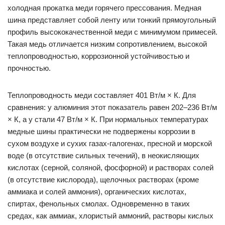
холодная прокатка меди горячего прессования. Медная
шина представляет собой ленту или тонкий прямоугольный
профиль высококачественной меди с минимумом примесей.
Такая медь отличается низким сопротивлением, высокой
теплопроводностью, коррозионной устойчивостью и
прочностью.
Теплопроводность меди составляет 401 Вт/м × К. Для
сравнения: у алюминия этот показатель равен 202–236 Вт/м
× К, а у стали 47 Вт/м × К. При нормальных температурах
медные шины практически не подвержены коррозии в
сухом воздухе и сухих газах-галогенах, пресной и морской
воде (в отсутствие сильных течений), в неокисляющих
кислотах (серной, соляной, фосфорной) и растворах солей
(в отсутствие кислорода), щелочных растворах (кроме
аммиака и солей аммония), органических кислотах,
спиртах, фенольных смолах. Одновременно в таких
средах, как аммиак, хлористый аммоний, растворы кислых