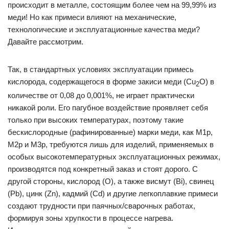
происходит в металле, состоящим более чем на 99,99% из
меди! Но как примеси влияют на механические,
технологические и эксплуатационные качества меди?
Давайте рассмотрим.
Так, в стандартных условиях эксплуатации примесь
кислорода, содержащегося в форме закиси меди (Cu
O) в
2
количестве от 0,08 до 0,001%, не играет практически
никакой роли. Его пагубное воздействие проявляет себя
только при высоких температурах, поэтому такие
бескислородные (рафинированные) марки меди, как М1р,
М2р и М3р, требуются лишь для изделий, применяемых в
особых высокотемпературных эксплуатационных режимах,
производятся под конкретный заказ и стоят дорого. С
другой стороны, кислород (O), а также висмут (Bi), свинец
(Pb), цинк (Zn), кадмий (Cd) и другие легкоплавкие примеси
создают трудности при паячных/сварочных работах,
формируя зоны хрупкости в процессе нагрева.