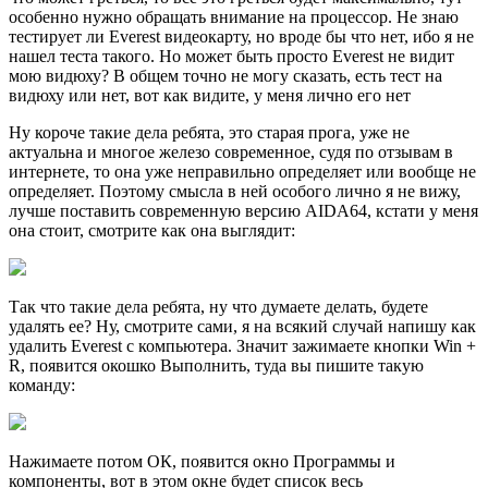
особенно нужно обращать внимание на процессор. Не знаю
тестирует ли Everest видеокарту, но вроде бы что нет, ибо я не
нашел теста такого. Но может быть просто Everest не видит
мою видюху? В общем точно не могу сказать, есть тест на
видюху или нет, вот как видите, у меня лично его нет
Ну короче такие дела ребята, это старая прога, уже не
актуальна и многое железо современное, судя по отзывам в
интернете, то она уже неправильно определяет или вообще не
определяет. Поэтому смысла в ней особого лично я не вижу,
лучше поставить современную версию AIDA64, кстати у меня
она стоит, смотрите как она выглядит:
Так что такие дела ребята, ну что думаете делать, будете
удалять ее? Ну, смотрите сами, я на всякий случай напишу как
удалить Everest с компьютера. Значит зажимаете кнопки Win +
R, появится окошко Выполнить, туда вы пишите такую
команду:
Нажимаете потом ОК, появится окно Программы и
компоненты, вот в этом окне будет список весь