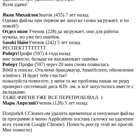
Всем удачи!
Яков Михайлов
Знаток (455) 7 лет назад
Однако файлы при первом же запуске снова загружает, и по
новой!)
Отдел окон
Ученик (228) да загружает, они для работы
нужны, но уже без ошибок.
Sasaki Haise
Ученик (242) 5 лет назад
РЕСПЕКТТТТТТТТ
Роберт
Профи (597) 4 года назад
мне помогло, больше не выскакивает ошибка
Роберт
Профи (597) через 20 мин снова появилась
Вбей в поиске. Отключи брандмауэр, SmartScreen, обновление
windows. И будет тебе счастье!
пожалуйста помогите, у меня та же проблема никак не решу
проверил системный диск KIS- ом, и всё запустилось вместе с
вкладками.
ТАЖЕ ФИГНЯ УЖЕ ВСЕ ПЕРЕПРОБОВАЛ. 1
Марк Аврелий
Ученик (128) 5 лет назад
Попробуй ССleaner-ом удалить временные и ненужные файлы
(в программе в меню Applications поставь галочку на удаление
всех пунктов Google Chrome). Почисть реестр этой же прогой.
Мне помогло)