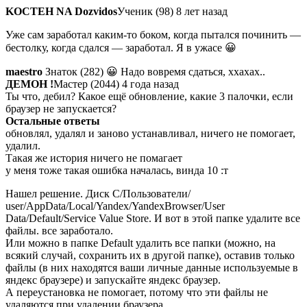
KOCTEH NA Dozvidos
Ученик (98) 8 лет назад
Уже сам заработал каким-то боком, когда пытался починить —
бестолку, когда сдался — заработал. Я в ужасе 😀
maestro
Знаток (282) 😀 Надо вовремя сдаться, ххахах..
ДЕМОН !
Мастер (2044) 4 года назад
Ты что, дебил? Какое ещё обновление, какие 3 палочки, если
браузер не запускается?
Остальные ответы
обновлял, удалял и заново устанавливал, ничего не помогает,
удалил.
Такая же история ничего не помагает
у меня тоже такая ошибка началась, винда 10 :т
Нашел решение. Диск С/Пользователи/
user/AppData/Local/Yandex/YandexBrowser/User
Data/Default/Service Value Store. И вот в этой папке удалите все
файлы. все заработало.
Или можно в папке Default удалить все папки (можно, на
всякий случай, сохранить их в другой папке), оставив только
файлы (в них находятся ваши личные данные используемые в
яндекс браузере) и запускайте яндекс браузер.
А переустановка не помогает, потому что эти файлы не
удаляются при удалении браузера.