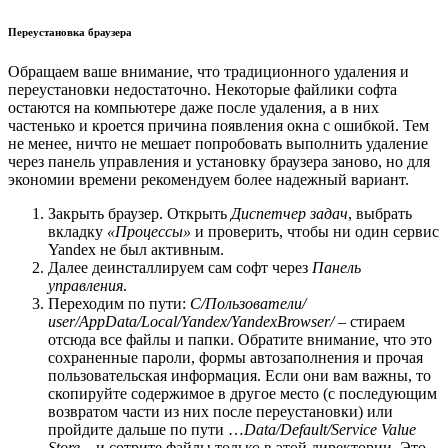
Переустановка браузера
Обращаем ваше внимание, что традиционного удаления и
переустановки недостаточно. Некоторые файлики софта
остаются на компьютере даже после удаления, а в них
частенько и кроется причина появления окна с ошибкой. Тем
не менее, ничто не мешает попробовать выполнить удаление
через панель управления и установку браузера заново, но для
экономии времени рекомендуем более надежный вариант.
Закрыть браузер. Открыть
Диспетчер задач
, выбрать
вкладку
«Процессы»
и проверить, чтобы ни один сервис
Yandex не был активным.
Далее деинсталлируем сам софт через
Панель
управления
.
Переходим по пути:
С/Пользователи/
user/AppData/Local/Yandex/YandexBrowser/
– стираем
отсюда все файлы и папки. Обратите внимание, что это
сохраненные пароли, формы автозаполнения и прочая
пользовательская информация. Если они вам важны, то
скопируйте содержимое в другое место (с последующим
возвратом части из них после переустановки) или
пройдите дальше по пути …
Data/Default/Service Value
Store
– и сотрите файлы только в этой директории. Это