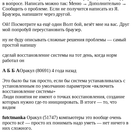
в вопросе. Написать можно так: Меню → Дополнительно →
Сообщить о проблеме. Если не получится написать из Я.
Браузера, напишите через другой.
Ой! Посмотрите ка ещё один Волт бой, везёт мне на вас. Друг
мой попробуй переустановить браузер.
ну не буду описывать сложные решения проблемы — самый
простой напишу
сделай восстановление системы на тот день, когда норм
работал он
А Б Б А
Оракул (80691) 4 года назад
Это было бы так просто, если бы система устанавливалась с
установленным по умолчанию параметром «включить
восстановление системы»
Люди понятия не имеют о точках восстановления, создание
которых нужно где-то инициировать. В итоге — то, что
видим
futctmanka
Оракул (51747) компьютеры это вообще очень
просто всё — просто их понимать надо уметь — нет ничего в
них сложного.