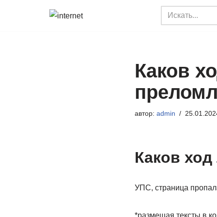
Перейти
к
содержимому
Каков хо
преломл
автор:
admin
25.01.202
Каков ход
УПС, страница пропал
*размещая тексты в к