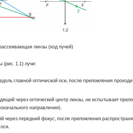
рассеивающая линзы (ход лучей)
(рис. 1.1) лучи:
 вдоль главной оптической оси, после преломления проходи
одящий через оптический центр линзы, не испытывает прел
воначального направления).
ий через передний фокус, после преломления распростран
оси.