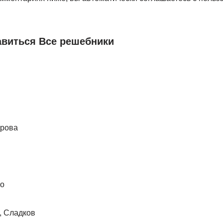
авиться Все решебники
дрова
ко
, Сладков