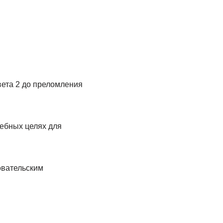
света 2 до преломления
чебных целях для
овательским