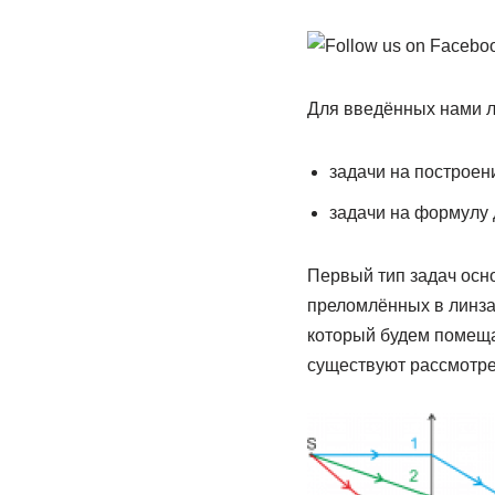
Для введённых нами ли
задачи на построе
задачи на формулу 
Первый тип задач осно
преломлённых в линзах
который будем помеща
существуют рассмотрен