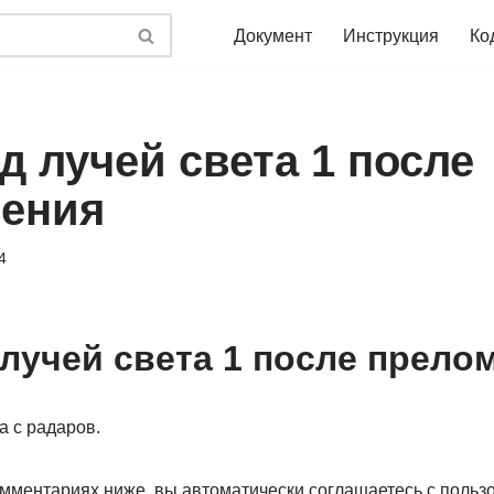
Документ
Инструкция
Ко
д лучей света 1 после
ения
4
 лучей света 1 после прело
а с радаров.
омментариях ниже, вы автоматически соглашаетесь с польз