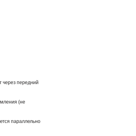
т через передний
омления (не
яется параллельно