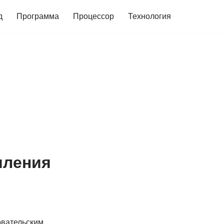
д
Программа
Процессор
Технология
мления
овательским