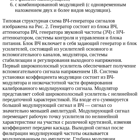
с комбинированной модуляцией (с одновременным
наложением двух и более видов модуляции).
Типовая структурная схема ВЧ-генератора сигналов
изображена на Рис. 2. Генератор состоит из блока ВЧ,
аттенюатора ВЧ, генератора звуковой частоты (3Ч) с НЧ-
аттенюатором, системы контроля и управления и блока
питания. Блок ВЧ включает в себя задающий генератор и блок
усилителей, состоящий из усилителей основного и
вспомогательного каналов, модулятора, системы
стабилизации и регулирования выходного напряжения.
Первый широкополосный усилитель обеспечивает получение
вспомогательного сигнала напряжением 1В. Система
установки коэффициента модуляции состоит из ВЧ-
модулятора и низкочастотной части формирования
калиброванного модулирующего сигнала. Модулятор
представляет собой широкополосный усилитель с нелинейной
передаточной характеристикой. На входе его суммируется
большой модулирующий сигнал и ВЧ — сигнал со
значительно меньшей амплитудой. Модулирующий сигнал
перемещает рабочую точку усилителя по нелинейной
характеристике на участки с различной крутизной, изменяя
коэффициент передачи каскада. Выходной сигнал после
фильтрации модулирующей частоты оказывается
модулированным по амплитуде. Глубина модуляции