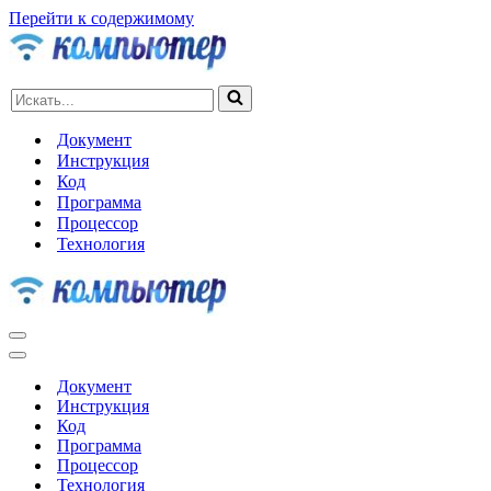
Перейти к содержимому
Искать...
Документ
Инструкция
Код
Программа
Процессор
Технология
Меню
навигации
Меню
навигации
Документ
Инструкция
Код
Программа
Процессор
Технология