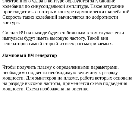
электронного удара в контуре образуются затухающие
колебания по синусоидальной амплитуде. Такое затухание
происходит из-за потерь в контуре гармонических колебаний.
Скорость таких колебаний вычисляется по добротности
контура.
Сигнал ВЧ на выходе будет стабильным в том случае, если
импульсы будут иметь высокую частоту. Такой вид
генераторов самый старый из всех рассматриваемых.
Ламповый ВЧ генератор
Чтобы получить плазму с определенными параметрами,
необходимо подвести необходимую величину к разряду
мощности. Для эмиттеров на плазме, работа которых основана
на разряде высокой частоты, применяется схема подведения
мощности. Схема изображена на рисунке.
Усилитель мощности
на лампах преобразовывает энергию
электрического постоянного тока в переменный ток. Главным
элементом работы генератора стала электронная лампа. В
нашей схеме это тетроды ГУ-92А. Это устройство
представляет собой электронную лампу на четырех