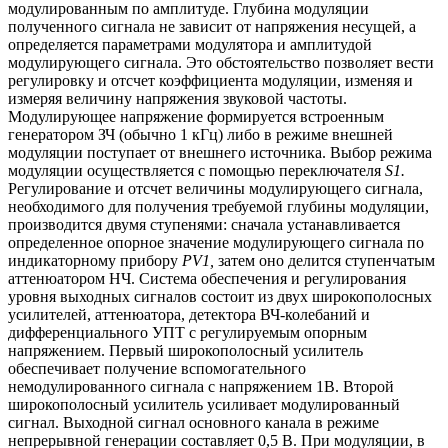
модулированным по амплитуде. Глубина модуляции
полученного сигнала не зависит от напряжения несущей, а
определяется параметрами модулятора и амплитудой
модулирующего сигнала. Это обстоятельство позволяет вести
регулировку и отсчет коэффициента модуляции, изменяя и
измеряя величину напряжения звуковой частоты.
Модулирующее напряжение формируется встроенным
генератором ЗЧ (обычно 1 кГц) либо в режиме внешней
модуляции поступает от внешнего источника. Выбор режима
модуляции осуществляется с помощью переключателя
S1.
Регулирование и отсчет величины модулирующего сигнала,
необходимого для получения требуемой глубины модуляции,
производится двумя ступенями: сначала устанавливается
определенное опорное значение модулирующего сигнала по
индикаторному прибору
PV1,
затем оно делится ступенчатым
аттенюатором НЧ. Система обеспечения и регулирования
уровня выходных сигналов состоит из двух широкополосных
усилителей, аттенюатора, детектора ВЧ-колебаний и
дифференциального УПТ с регулируемым опорным
напряжением. Первый широкополосный усилитель
обеспечивает получение вспомогательного
немодулированного сигнала с напряжением 1В. Второй
широкополосный усилитель усиливает модулированный
сигнал. Выходной сигнал основного канала в режиме
непрерывной генерации составляет 0,5 В. При модуляции, в