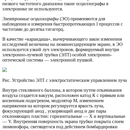
низкого частотного диапазона такие осциллографы в
электронике не используются.
Электронные осциллографы
(ЭО) применяются для
наблюдения и измерения быстропротекающих I процессов с
частотами до десятка гигагерц.
В качестве «карандаша», вычерчивающего закон изменения
исследуемой величины на люминесцирующем экране, в ЭО
используется узкий луч электронов, формируемый внутри
электронно-лучевой трубки (ЭЛТ) особой электронно-
оптической системы — электронной пушкой.
Рис. Устройство ЭЛТ с электростатическим управлением луча
Внутри стеклянного баллона, в котором путем откачивания
воздуха создается вакуум, расположен катод К с прямым или
косвенным подогревом, модулятор М, изменением
напряжения на котором регулируется яркость луча,
фокусирующий анод , ускоряющий анод и две пары
отклоняющих пластин: горизонтальные — X и вертикальные
— Y. Внутренняя поверхность экрана трубки покрыта слоем
люминофора, светящегося под действием бомбардировки