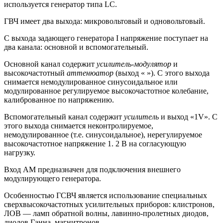
используется генератор типа LC.
ГВЧ имеет два выхода: микровольтовый и одновольтовый.
С выхода задающего генератора I напряжение поступает на
два ка­нала: основной и вспомогательный.
Основной канал содержит
усилитель-модулятор
и
высокочастот­ный
аттенюатор
(выход « »). С этого выхода
снимается немодулированное синусоидальное или
модулированное регулируемое высоко­частотное колебание,
калиброванное по напряжению.
Вспомогательный канал содержит
усилитель
и выход «1V». С
этого выхода снимается неконтролируемое,
немодулированное (т.е. синусоидальное), нерегулируемое
высокочастотное напряжение 1. 2 В на согласующую
нагрузку.
Вход AM предназначен для подключения внешнего
модулирующего генератора.
Особенностью ГСВЧ является использование специальных
сверхвысокочастотных усилительных приборов: клистронов,
ЛОВ — ламп обратной волны, лавинно-пролетных диодов,
диодов Ганна, магнитронов.