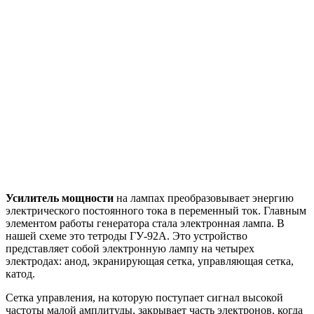
электродах: анод, экранирующая сетка, управляющая сетка,
катод.
Сетка управления, на которую поступает сигнал высокой
частоты малой амплитуды, закрывает часть электронов, когда
сигнал характеризуется отрицательной амплитудой, и
повышает ток на аноде, при положительном сигнале.
Экранирующая сетка создает фокус электронного потока,
увеличивает усиление лампы, снижает емкость прохода между
сеткой управления и анодом в сравнении с 3-электродной
системой в сотни раз. Это уменьшает выходные искажения
частот на лампе при действии на высоких частотах.
Генератор состоит из цепей:
накала с питанием низкого напряжения.
возбуждения и питания сетки управления.
питания сетки экрана.
Анодная цепь.
Между антенной и выходом генератора находится ВЧ
трансформатор. Он предназначен для отдачи мощности на
эмиттер от генератора. Нагрузка контура антенны не равна
величине отбираемой наибольшей мощности от генератора.
Эффективность передачи мощности от каскада выхода