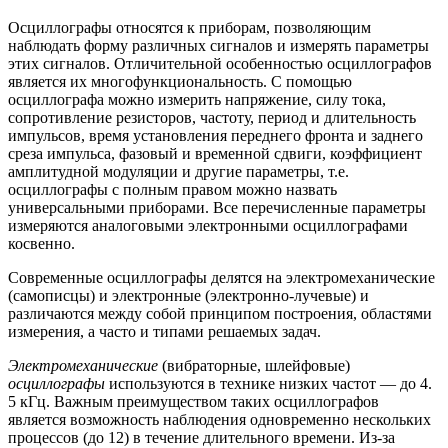
Осциллографы относятся к приборам, позволя­ющим
наблюдать форму различных сигналов и измерять параметры
этих сигналов. Отличительной особенностью осциллографов
является их многофункциональность. С помощью
осциллографа можно измерить напряжение, силу тока,
сопротивление резисторов, частоту, период и длительность
импульсов, время установления переднего фронта и заднего
среза импульса, фазовый и временной сдвиги, коэффици­ент
амплитудной модуляции и другие параметры, т.е.
осциллографы с полным правом можно назвать
универсальными приборами. Все перечисленные параметры
измеряются аналоговыми электронными осциллографами
косвенно.
Современные осциллографы делятся на электромеханические
(самописцы) и электронные (электронно-лучевые) и
различаются между собой принципом построения, областями
измерения, а часто и типами решаемых задач.
Электромеханические
(вибраторные, шлейфовые)
осциллогра
фы
используются в технике низких частот — до 4.
5 кГц. Важным преимуществом таких осциллографов
является возможность наблюдения одновременно нескольких
процессов (до 12) в течение длительного времени. Из-за