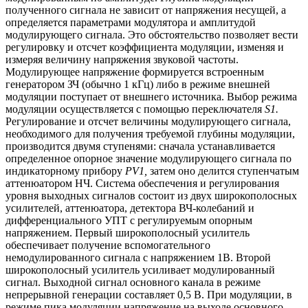
полученного сигнала не зависит от напряжения несущей, а
определяется параметрами модулятора и амплитудой
модулирующего сигнала. Это обстоятельство позволяет вести
регулировку и отсчет коэффициента модуляции, изменяя и
измеряя величину напряжения звуковой частоты.
Модулирующее напряжение формируется встроенным
генератором ЗЧ (обычно 1 кГц) либо в режиме внешней
модуляции поступает от внешнего источника. Выбор режима
модуляции осуществляется с помощью переключателя
S1.
Регулирование и отсчет величины модулирующего сигнала,
необходимого для получения требуемой глубины модуляции,
производится двумя ступенями: сначала устанавливается
определенное опорное значение модулирующего сигнала по
индикаторному прибору
PV1,
затем оно делится ступенчатым
аттенюатором НЧ. Система обеспечения и регулирования
уровня выходных сигналов состоит из двух широкополосных
усилителей, аттенюатора, детектора ВЧ-колебаний и
дифференциального УПТ с регулируемым опорным
напряжением. Первый широкополосный усилитель
обеспечивает получение вспомогательного
немодулированного сигнала с напряжением 1В. Второй
широкополосный усилитель усиливает модулированный
сигнал. Выходной сигнал основного канала в режиме
непрерывной генерации составляет 0,5 В. При модуляции, в
режиме пика модуляции напряжение на выходе основного