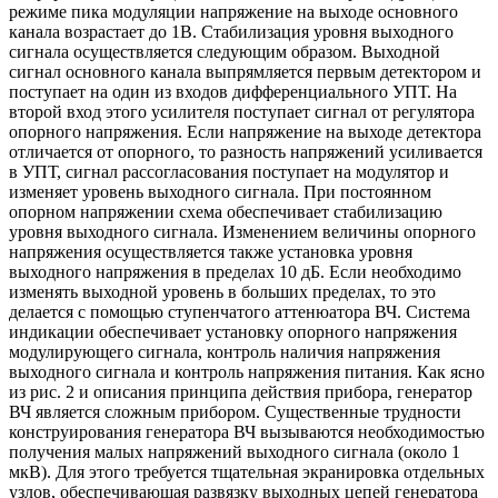
режиме пика модуляции напряжение на выходе основного
канала возрастает до 1В. Стабилизация уровня выходного
сигнала осуществляется следующим образом. Выходной
сигнал основного канала выпрямляется первым детектором и
поступает на один из входов дифференциального УПТ. На
второй вход этого усилителя поступает сигнал от регулятора
опорного напряжения. Если напряжение на выходе детектора
отличается от опорного, то разность напряжений усиливается
в УПТ, сигнал рассогласования поступает на модулятор и
изменяет уровень выходного сигнала. При постоянном
опорном напряжении схема обеспечивает стабилизацию
уровня выходного сигнала. Изменением величины опорного
напряжения осуществляется также установка уровня
выходного напряжения в пределах 10 дБ. Если необходимо
изменять выходной уровень в больших пределах, то это
делается с помощью ступенчатого аттенюатора ВЧ. Система
индикации обеспечивает установку опорного напряжения
модулирующего сигнала, контроль наличия напряжения
выходного сигнала и контроль напряжения питания. Как ясно
из рис. 2 и описания принципа действия прибора, генератор
ВЧ является сложным прибором. Существенные трудности
конструирования генератора ВЧ вызываются необходимостью
получения малых напряжений выходного сигнала (около 1
мкВ). Для этого требуется тщательная экранировка отдельных
узлов, обеспечивающая развязку выходных цепей генератора