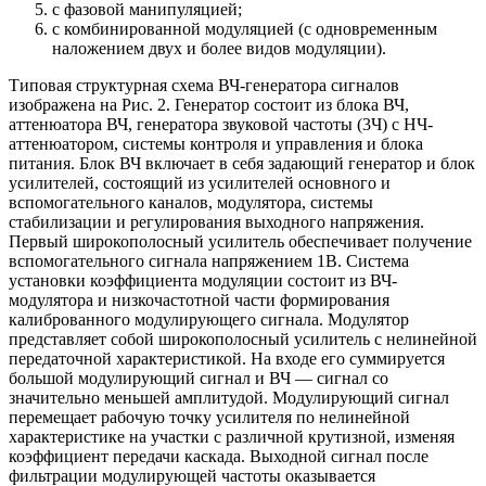
с фазовой манипуляцией;
с комбинированной модуляцией (с одновременным
наложением двух и более видов модуляции).
Типовая структурная схема ВЧ-генератора сигналов
изображена на Рис. 2. Генератор состоит из блока ВЧ,
аттенюатора ВЧ, генератора звуковой частоты (3Ч) с НЧ-
аттенюатором, системы контроля и управления и блока
питания. Блок ВЧ включает в себя задающий генератор и блок
усилителей, состоящий из усилителей основного и
вспомогательного каналов, модулятора, системы
стабилизации и регулирования выходного напряжения.
Первый широкополосный усилитель обеспечивает получение
вспомогательного сигнала напряжением 1В. Система
установки коэффициента модуляции состоит из ВЧ-
модулятора и низкочастотной части формирования
калиброванного модулирующего сигнала. Модулятор
представляет собой широкополосный усилитель с нелинейной
передаточной характеристикой. На входе его суммируется
большой модулирующий сигнал и ВЧ — сигнал со
значительно меньшей амплитудой. Модулирующий сигнал
перемещает рабочую точку усилителя по нелинейной
характеристике на участки с различной крутизной, изменяя
коэффициент передачи каскада. Выходной сигнал после
фильтрации модулирующей частоты оказывается