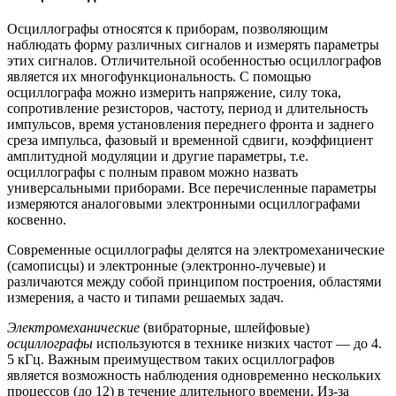
Осциллографы относятся к приборам, позволя­ющим
наблюдать форму различных сигналов и измерять параметры
этих сигналов. Отличительной особенностью осциллографов
является их многофункциональность. С помощью
осциллографа можно измерить напряжение, силу тока,
сопротивление резисторов, частоту, период и длительность
импульсов, время установления переднего фронта и заднего
среза импульса, фазовый и временной сдвиги, коэффици­ент
амплитудной модуляции и другие параметры, т.е.
осциллографы с полным правом можно назвать
универсальными приборами. Все перечисленные параметры
измеряются аналоговыми электронными осциллографами
косвенно.
Современные осциллографы делятся на электромеханические
(самописцы) и электронные (электронно-лучевые) и
различаются между собой принципом построения, областями
измерения, а часто и типами решаемых задач.
Электромеханические
(вибраторные, шлейфовые)
осциллогра
фы
используются в технике низких частот — до 4.
5 кГц. Важным преимуществом таких осциллографов
является возможность наблюдения одновременно нескольких
процессов (до 12) в течение длительного времени. Из-за