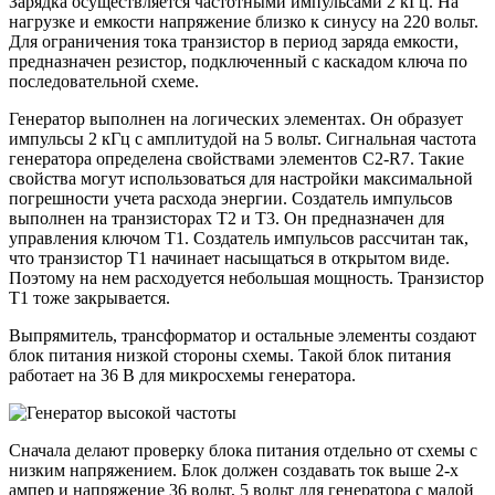
Зарядка осуществляется частотными импульсами 2 кГц. На
нагрузке и емкости напряжение близко к синусу на 220 вольт.
Для ограничения тока транзистор в период заряда емкости,
предназначен резистор, подключенный с каскадом ключа по
последовательной схеме.
Генератор выполнен на логических элементах. Он образует
импульсы 2 кГц с амплитудой на 5 вольт. Сигнальная частота
генератора определена свойствами элементов С2-R7. Такие
свойства могут использоваться для настройки максимальной
погрешности учета расхода энергии. Создатель импульсов
выполнен на транзисторах Т2 и Т3. Он предназначен для
управления ключом Т1. Создатель импульсов рассчитан так,
что транзистор Т1 начинает насыщаться в открытом виде.
Поэтому на нем расходуется небольшая мощность. Транзистор
Т1 тоже закрывается.
Выпрямитель, трансформатор и остальные элементы создают
блок питания низкой стороны схемы. Такой блок питания
работает на 36 В для микросхемы генератора.
Сначала делают проверку блока питания отдельно от схемы с
низким напряжением. Блок должен создавать ток выше 2-х
ампер и напряжение 36 вольт, 5 вольт для генератора с малой