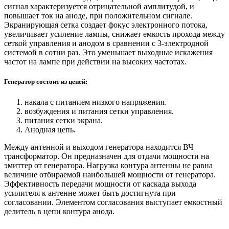
усилителя к антенне может быть достигнута при
согласовании. Элементом согласования выступает емкостный
делитель в цепи контура анода.
Элементом согласования может работать трансформатор. Его
наличие необходимо в разных согласующих схемах, потому
что без трансформатора не осуществится высоковольтная
развязка.
Пишите комментарии, дополнения к статье, может я что-то
пропустил. Загляните на карту сайта , буду рад если вы
найдете на моем сайте еще что-нибудь полезное.
ГЕНЕРАТОР ВЫСОКИХ ЧАСТОТ
Генератор ВЧ представляет собой лабораторный прибор,
предназначенный для получения синусоидальных колебаний
высокой частоты в диапазоне от 10 до 100 МГц.
Прибор рассчитан для эксплуатации:
— температура (2935) К (205) С;