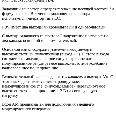
Рис. Структурная схема ГВЧ.
Задающий генератор определяет значение несущей частоты
f
и
форму сигнала. В качестве задающего генератора
используется генератор типа LC.
ГВЧ имеет два выхода: микровольтовый и одновольтовый.
С выхода задающего генератора I напряжение поступает на
два ка­нала: основной и вспомогательный.
Основной канал содержит
усилитель-модулятор
и
высокочастот­ный
аттенюатор
(выход « »). С этого выхода
снимается немодулированное синусоидальное или
модулированное регулируемое высоко­частотное колебание,
калиброванное по напряжению.
Вспомогательный канал содержит
усилитель
и выход «1V». С
этого выхода снимается неконтролируемое,
немодулированное (т.е. синусоидальное), нерегулируемое
высокочастотное напряжение 1. 2 В на согласующую
нагрузку.
Вход AM предназначен для подключения внешнего
модулирующего генератора.