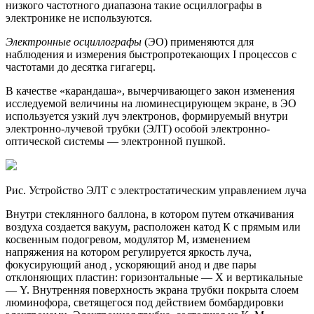
низкого частотного диапазона такие осциллографы в
электронике не используются.
Электронные осциллографы
(ЭО) применяются для
наблюдения и измерения быстропротекающих I процессов с
частотами до десятка гигагерц.
В качестве «карандаша», вычерчивающего закон изменения
исследуемой величины на люминесцирующем экране, в ЭО
используется узкий луч электронов, формируемый внутри
электронно-лучевой трубки (ЭЛТ) особой электронно-
оптической системы — электронной пушкой.
Рис. Устройство ЭЛТ с электростатическим управлением луча
Внутри стеклянного баллона, в котором путем откачивания
воздуха создается вакуум, расположен катод К с прямым или
косвенным подогревом, модулятор М, изменением
напряжения на котором регулируется яркость луча,
фокусирующий анод , ускоряющий анод и две пары
отклоняющих пластин: горизонтальные — X и вертикальные
— Y. Внутренняя поверхность экрана трубки покрыта слоем
люминофора, светящегося под действием бомбардировки