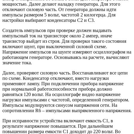
мощностью. Далее делают наладку генератора. Для этого
отключают силовую часть. От генератора должны идти
импульсы размером 5 вольт, частотой 2 килогерца. Для
настройки выбирают конденсаторы С2 и С3.
Создатель импульсов при проверке должен выдавать
импульсный ток на транзисторе около 2 ампер, иначе
транзистор выйдет из строя. Для проверки такого состояния
включают шунт, при выключенной силовой схеме.
Напряжение импульсов на шунте измеряют осциллографом на
работающем генераторе. Основываясь на расчете, вычисляют
значение тока.
Далее, проверяют силовую часть. Восстанавливают все цепи
по схеме. Конденсатор отключают, вместо нагрузки
применяют лампу. При подключении прибора напряжение
при нормальной работоспособности прибора должно
равняться 120 вольт. На осциллографе видно напряжение
нагрузки импульсами с частотой, определенной генератором.
Импульсы модулируются синусом напряжения сети. На
сопротивлении R6 – импульсами выпрямленного напряжения.
При исправности устройства включают емкость С1, в
результате напряжение повышается. При дальнейшем
повышении размера емкости С1 доходит до 220 вольт. Во