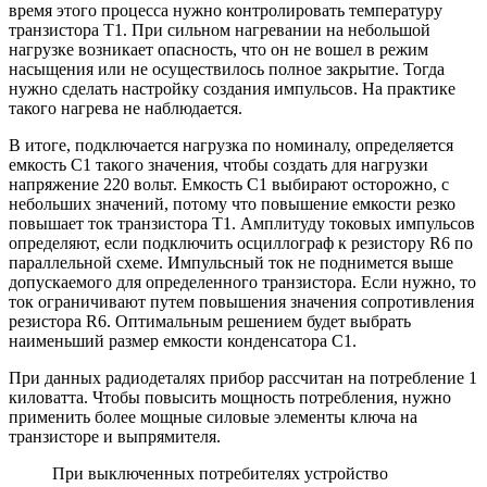
время этого процесса нужно контролировать температуру
транзистора Т1. При сильном нагревании на небольшой
нагрузке возникает опасность, что он не вошел в режим
насыщения или не осуществилось полное закрытие. Тогда
нужно сделать настройку создания импульсов. На практике
такого нагрева не наблюдается.
В итоге, подключается нагрузка по номиналу, определяется
емкость С1 такого значения, чтобы создать для нагрузки
напряжение 220 вольт. Емкость С1 выбирают осторожно, с
небольших значений, потому что повышение емкости резко
повышает ток транзистора Т1. Амплитуду токовых импульсов
определяют, если подключить осциллограф к резистору R6 по
параллельной схеме. Импульсный ток не поднимется выше
допускаемого для определенного транзистора. Если нужно, то
ток ограничивают путем повышения значения сопротивления
резистора R6. Оптимальным решением будет выбрать
наименьший размер емкости конденсатора С1.
При данных радиодеталях прибор рассчитан на потребление 1
киловатта. Чтобы повысить мощность потребления, нужно
применить более мощные силовые элементы ключа на
транзисторе и выпрямителя.
При выключенных потребителях устройство