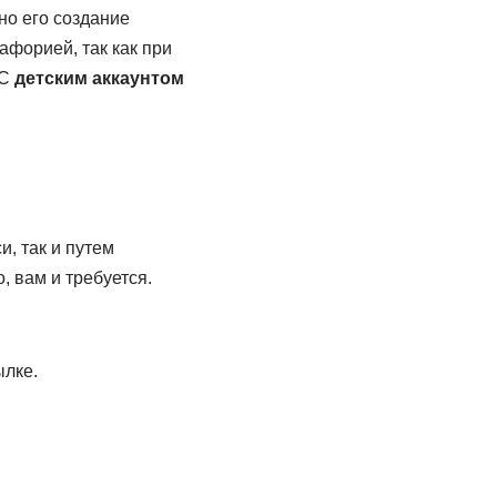
но его создание
афорией, так как при
 С
детским аккаунтом
, так и путем
, вам и требуется.
ылке.