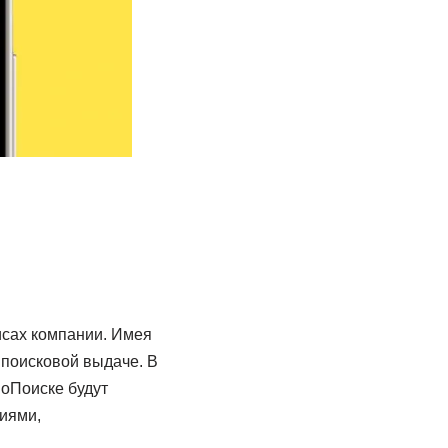
висах компании. Имея
в поисковой выдаче. В
ноПоиске будут
иями,