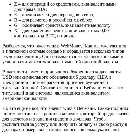
Z – для операций со средствами, эквивалентными
долларам США;
E – предназначен для переводов в евро;
R – для расчетов в российских рублях;
G – обозначает средства, эквивалентные золоту;
X – для хранения средств, эквивалентных 0,001
криптовалюты BTC, и прочие.
Разберемся, что такое wmz в WebMoney. Как мы уже уяснили,
в платежной системе создано и обращается несколько типов
расчетных единиц. Они называются титульными знаками и
условно считаются эквивалентами той или иной валюты.
В частности, вместо привычного буквенного кода валюты
USD или символьного обозначения $ доллару США в
электронной системе расчетов присвоен буквенный
титульный знак Z. Соответственно, что Вебмани wmz – это
титульный знак системы, являющийся эквивалентом
американской валюты.
Но это еще не все, что значит wmz в Вебмани. Также под ним
понимают тип электронного кошелька, который предназначен
для расчетов и хранения средств в долларах. Чтобы
расплатиться за услугу или получить оплату за свою работу в
долларах, номер своего долларового кошелька указывают