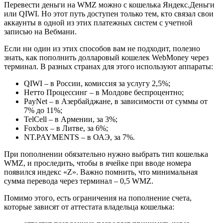
Перевести деньги на WMZ можно с кошелька Яндекс.Деньги
или QIWI. Но этот путь доступен только тем, кто связал свои
аккаунты в одной из этих платежных систем с учетной
записью на Вебмани.
Если ни один из этих способов вам не подходит, полезно
знать, как пополнить долларовый кошелек WebMoney через
терминал. В разных странах для этого используют аппараты:
QIWI – в России, комиссия за услугу 2,5%;
Нетто Процессинг – в Молдове беспроцентно;
PayNet – в Азербайджане, в зависимости от суммы от
7% до 11%;
TelCell – в Армении, за 3%;
Foxbox – в Литве, за 6%;
NT.PAYMENTS – в ОАЭ, за 7%.
При пополнении обязательно нужно выбрать тип кошелька
WMZ, и проследить, чтобы в ячейке при вводе номера
появился индекс «Z». Важно помнить, что минимальная
сумма перевода через терминал – 0,5 WMZ.
Помимо этого, есть ограничения на пополнение счета,
которые зависят от аттестата владельца кошелька: