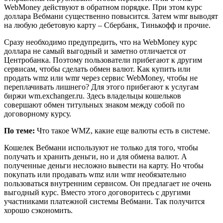
WebMoney действуют в обратном порядке. При этом курс
доллара Вебмани существенно повысится. Затем wmr выводят
на любую дебетовую карту – Сбербанк, Тинькофф и прочие.
Сразу необходимо предупредить, что на WebMoney курс
доллара не самый выгодный и заметно отличается от
Центробанка. Поэтому пользователи прибегают к другим
сервисам, чтобы сделать обмен валют. Как купить или
продать wmz или wmr через сервис WebMoney, чтобы не
переплачивать лишнего? Для этого прибегают к услугам
биржи wm.exchanger.ru. Здесь владельцы кошельков
совершают обмен титульных знаком между собой по
договорному курсу.
По теме:
Что такое WMZ, какие еще валюты есть в системе.
Кошелек Вебмани используют не только для того, чтобы
получать и хранить деньги, но и для обмена валют. А
полученные деньги несложно вывести на карту. Но чтобы
покупать или продавать wmz или wmr необязательно
пользоваться внутренним сервисом. Он предлагает не очень
выгодный курс. Вместо этого договоритесь с другими
участниками платежной системы Вебмани. Так получится
хорошо сэкономить.