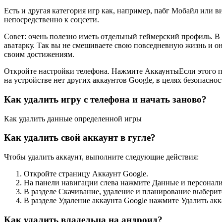
Есть и другая категория игр как, например, пабг Мобайл или в
непосредственно к соцсети.
Совет: очень полезно иметь отдельный геймерский профиль. В
аватарку. Так вы не смешиваете свою повседневную жизнь и о
своим достижениям.
Откройте настройки телефона. Нажмите АккаунтыЕсли этого пу
на устройстве нет других аккаунтов Google, в целях безопасно
Как удалить игру с телефона и начать заново?
Как удалить данные определенной игры
Как удалить свой аккаунт в гугле?
Чтобы удалить аккаунт, выполните следующие действия:
Откройте страницу Аккаунт Google.
На панели навигации слева нажмите Данные и персонали
В разделе Скачивание, удаление и планирование выберите
В разделе Удаление аккаунта Google нажмите Удалить акк
Как удалить владельца на андроид?