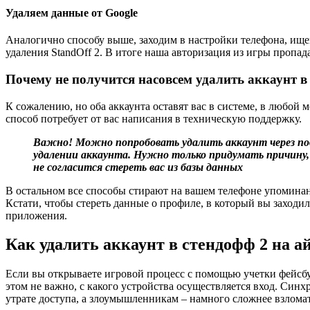
Удаляем данные от Google
Аналогично способу выше, заходим в настройки телефона, ище
удаления StandOff 2. В итоге наша авторизация из игры пропада
Почему не получится насовсем удалить аккаунт в 
К сожалению, но оба аккаунта оставят вас в системе, в любой 
способ потребует от вас написания в техническую поддержку.
Важно! Можно попробовать удалить аккаунт через под
удалении аккаунта. Нужно только придумать причину,
не согласится стереть вас из базы данных
В остальном все способы стирают на вашем телефоне упоминан
Кстати, чтобы стереть данные о профиле, в который вы заходи
приложения.
Как удалить аккаунт в стендофф 2 на а
Если вы открываете игровой процесс с помощью учетки фейсб
этом не важно, с какого устройства осуществляется вход. Син
утрате доступа, а злоумышленникам – намного сложнее взломат