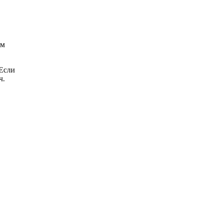
ем
 Если
ч.