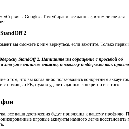
м «Сервисы Google». Там убираем все данные, в том числе для
ет.
StandOff 2
момент вы сможете к ним вернуться, если захотите. Только первы
держку StandOff 2. Напишите им обращение с просьбой об
 а это уже слишком сложно, поскольку поддержка так просто
ие о том, что вы когда-либо пользовались конкретным аккаунтом
ли с помощью FB, нужно удалить данные конкретно из этого
йфон
ука, все ваши достижения будут привязаны к вашему профилю. 
хронизированные игровые аккаунты намного легче восстановить 
ь.