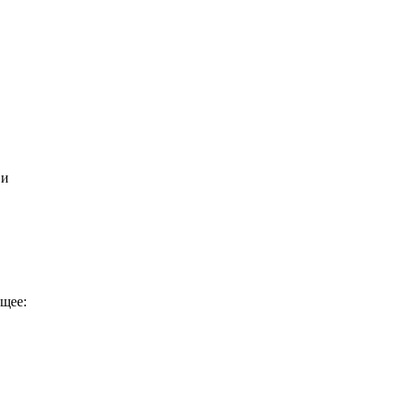
 и
щее: