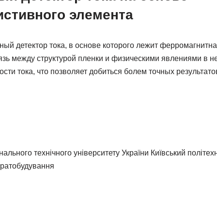
истивного элемента
ый детектор тока, в основе которого лежит ферромагнитна
зь между структурой пленки и физическими явлениями в н
сти тока, что позволяет добиться болем точных результато
ального технічного університету України Київський політехні
аратобудування