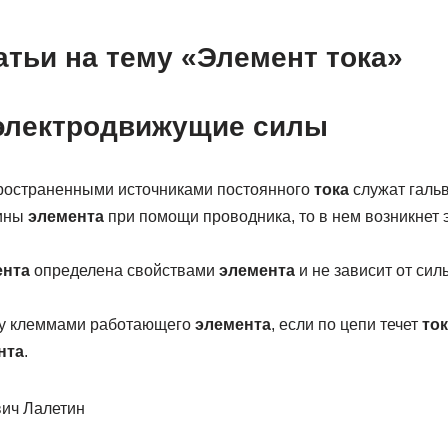
тьи на тему «Элемент тока»
электродвижущие силы
ространенными источниками постоянного
тока
служат галь
тины
элемента
при помощи проводника, то в нем возникнет 
ента
определена свойствами
элемента
и не зависит от си
у клеммами работающего
элемента
, если по цепи течет
ток
нта
.
ич Лалетин