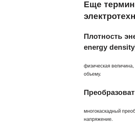
Еще термин
электротехн
Плотность эне
energy density
физическая величина,
объему.
Преобразовате
многокаскадный преоб
напряжение.