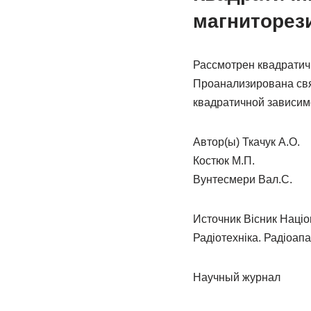
магниторез
Рассмотрен квадратичн
Проанализирована свя
квадратичной зависимо
Автор(ы) Ткачук А.О.
Костюк М.П.
Вунтесмери Вал.С.
Источник Вісник Націон
Радіотехніка. Радіоап
Научный журнал