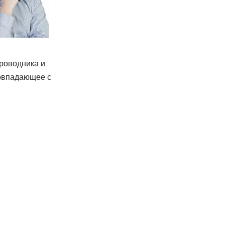
роводника и
совпадающее с