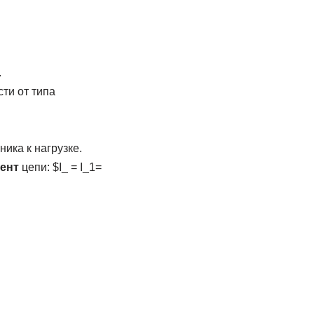
.
ти от типа
ника к нагрузке.
ент
цепи: $I_ = I_1=