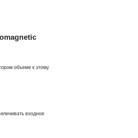
romagnetic
тором объеме к этому
величивать входное