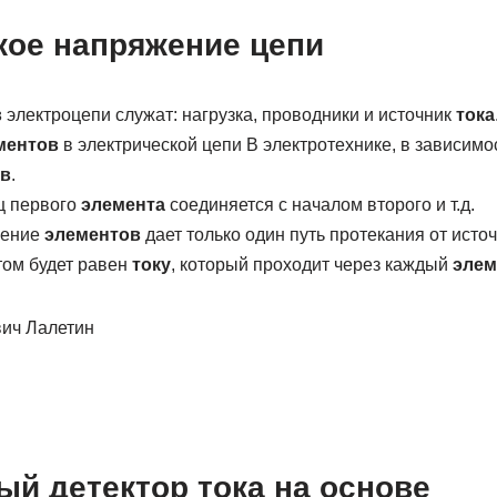
кое напряжение цепи
в
электроцепи служат: нагрузка, проводники и источник
тока
ментов
в электрической цепи В электротехнике, в зависимос
в
.
ец первого
элемента
соединяется с началом второго и т.д.
нение
элементов
дает только один путь протекания от источ
том будет равен
току
, который проходит через каждый
элем
ич Лалетин
й детектор тока на основе