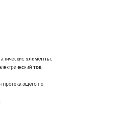
ванические
элементы
.
электрический
ток
,
лы протекающего по
.