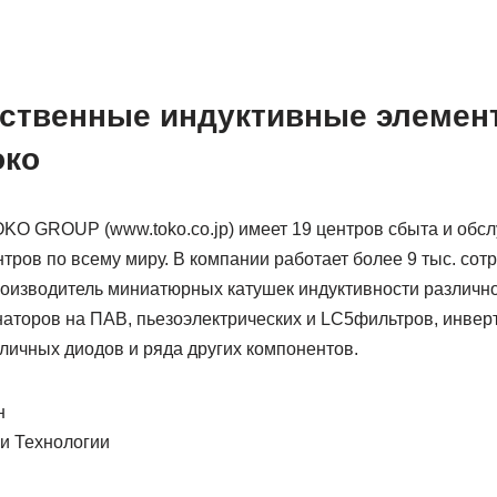
ственные индуктивные элемен
око
KO GROUP (www.toko.co.jp) имеет 19 центров сбыта и обсл
тров по всему миру. В компании работает более 9 тыс. сот
изводитель миниатюрных катушек индуктивности различног
аторов на ПАВ, пьезоэлектрических и LC5фильтров, инвер
личных диодов и ряда других компонентов.
н
и Технологии