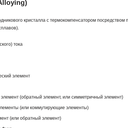
lloying)
дникового кристалла с термокомпенсатором посредством п
сплавов).
кого) тока
еский элемент
элемент (обратный элемент, или симметричный элемент)
лементы (или коммутирующие элементы)
ент (или обратный элемент)