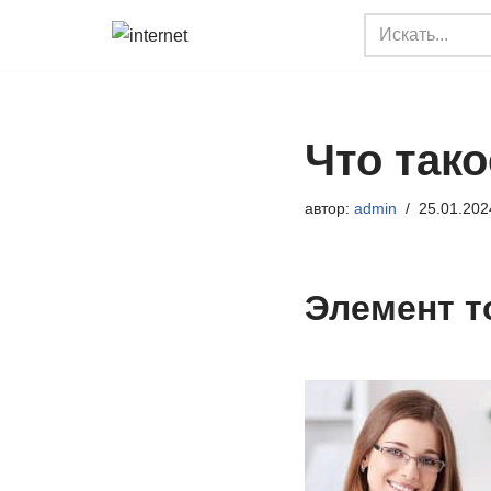
Перейти
к
содержимому
Что тако
автор:
admin
25.01.202
Элемент т