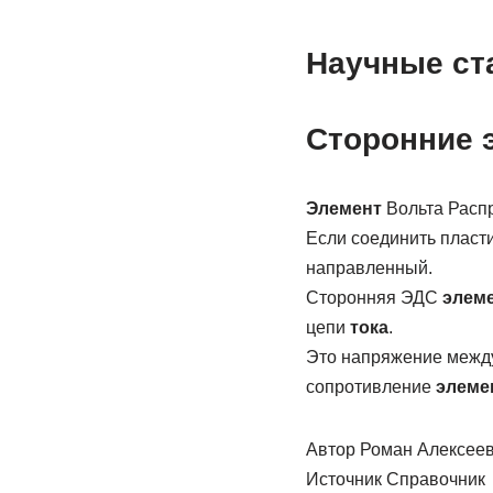
Научные ста
Сторонние 
Элемент
Вольта Расп
Если соединить плас
направленный.
Сторонняя ЭДС
элем
цепи
тока
.
Это напряжение межд
сопротивление
элеме
Автор Роман Алексеев
Источник Справочник