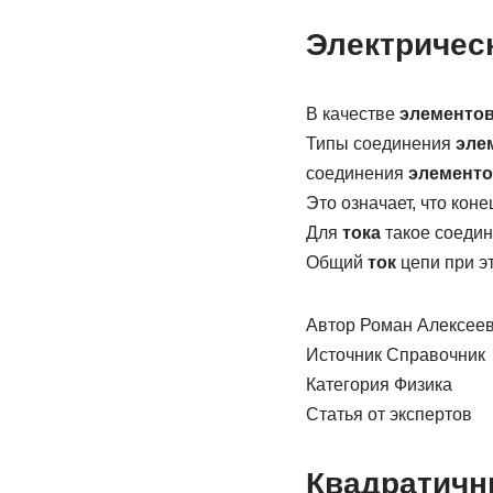
Электричес
В качестве
элементо
Типы соединения
эле
соединения
элементо
Это означает, что кон
Для
тока
такое соеди
Общий
ток
цепи при э
Автор Роман Алексеев
Источник Справочник
Категория Физика
Статья от экспертов
Квадратичны