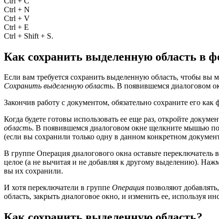
Ctrl + C
Ctrl + N
Ctrl + V
Ctrl + E
Ctrl + Shift + S.
Как сохранить выделенную область в 
Если вам требуется сохранить выделенную область, чтобы вы 
Сохранить выделенную область
. В появившемся диалоговом о
Закончив работу с документом, обязательно сохраните его как
Когда будете готовы использовать ее еще раз, откройте докум
область
. В появившемся диалоговом окне щелкните мышью по
(если вы сохранили только одну в данном конкретном документ
В группе Операция диалогового окна оставьте переключатель
целое (а не вычитая и не добавляя к другому выделению). На
вы их сохранили.
И хотя переключатели в группе
Операция
позволяют добавлять, 
область, закрыть диалоговое окно, и изменить ее, используя и
Как сохранить выделенную область?