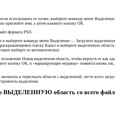
могли использовать ее позже, выберите команду меню Выделени
не присвойте имя, а затем нажмите кнопку ОК.
 файл формата PSD.
мент и выберите команду меню Выделение — Загрузить выделенну
раскрывающемся списку Канал и выберите выделенную область 
тошоп выберет ее автоматически).
 положении Новая выделенная область, чтобы вернуть ее как од
жмите кнопку ОК, и «марширующие муравьи» появятся вновь так,
вычитать и пересекать области с выделенной, легче всего загру
нструменты выделения.
ько ВЫДЕЛЕННУЮ область со всего файл