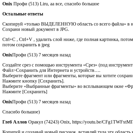
Onix
Профи (513) Liru, аа все, спасибо большое
Остальные ответы
Скопируй «только ВЫДЕЛЕННУЮ область со всего файла» в н
Сохрани новый документ в JPG.
Ctrl+C , Ctrl+V , удалить слой ниже, где полная картинка, пот
потом сохранить в jpeg
Onix
Профи (513) 7 месяцев назад
Создайте срез с помощью инструмента «Срез» (под инструмент
Файл>Сохранить для Интернета и устройств….
Выберите фрагмент или фрагменты, которые вы хотите сохрани
Нажмите кнопку [Сохранить].
Выберите «Выбранные фрагменты» во всплывающем окне «Фр
Нажмите [Сохранить]
Onix
Профи (513) 7 месяцев назад
Спасибо большое)
Глеб Аллов
Оракул (74243) Onix, https://youtu.be/CFg1TWFxtMI
Копируй и создавай новый рисунок, вставляй туда эту область 