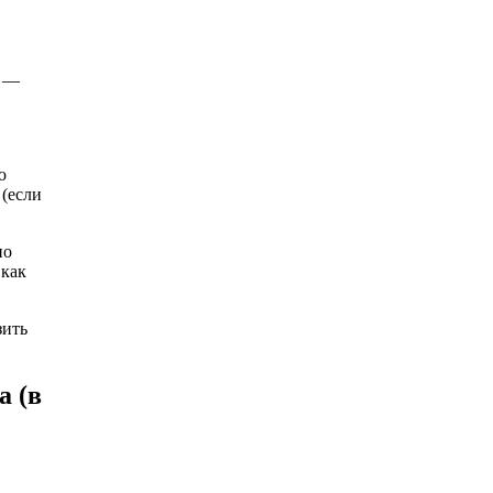
е —
ю
(если
но
 как
зить
а (в