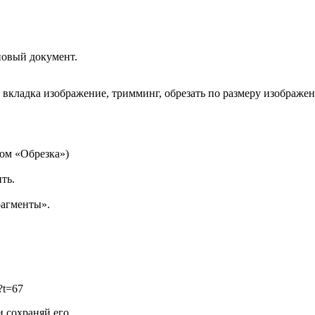
овый документ.
ом вкладка изображение, тримминг, обрезать по размеру изображен
ом «Обрезка»)
ть.
агменты».
?t=67
и сохраняй его.