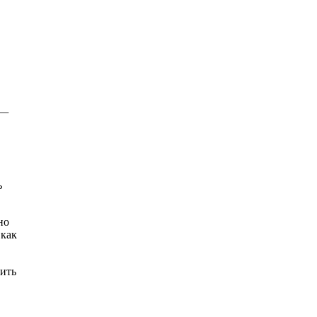
 —
ь
но
 как
зить