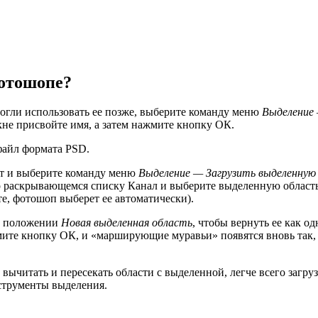
фотошопе?
могли использовать ее позже, выберите команду меню
Выделение
кне присвойте имя, а затем нажмите кнопку ОК.
 файл формата PSD.
ент и выберите команду меню
Выделение — Загрузить выделенную
 раскрывающемся списку Канал и выберите выделенную област
е, фотошоп выберет ее автоматически).
 в положении
Новая выделенная область
, чтобы вернуть ее как од
жмите кнопку ОК, и «марширующие муравьи» появятся вновь так,
вычитать и пересекать области с выделенной, легче всего загру
нструменты выделения.