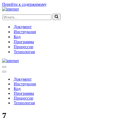
Перейти к содержимому
Искать...
Документ
Инструкция
Код
Программа
Процессор
Технология
Меню
навигации
Меню
навигации
Документ
Инструкция
Код
Программа
Процессор
Технология
7