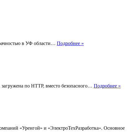
Что
озрачностью в УФ области…
Подробнее »
такое
увиолевое
стекло
Что
ла загружена по HTTP, вместо безопасного…
Подробнее »
такое
удельны
расход
электро
омпаний «Уренгой» и «ЭлектроТехРазработка». Основное