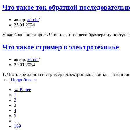
Что такое ток обратной последовательн
автор:
admin
25.01.2024
У вас большие запросы! Точнее, от вашего браузера их поступ
Что такое стример в электротехнике
автор:
admin
25.01.2024
1. Что такое лавина и стример? Электронная лавина — это пр
Что
и…
Подробнее »
такое
← Ранее
стример
1
в
2
электротехнике
3
4
5
…
169