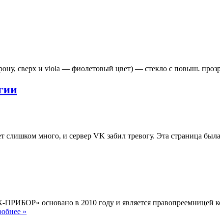
рону, сверх и viola — фиолетовый цвет) — стекло с повыш. пр
гии
ает слишком много, и сервер VK забил тревогу. Эта страница бы
-ПРИБОР» основано в 2010 году и является правопреемницей к
Что
обнее »
такое