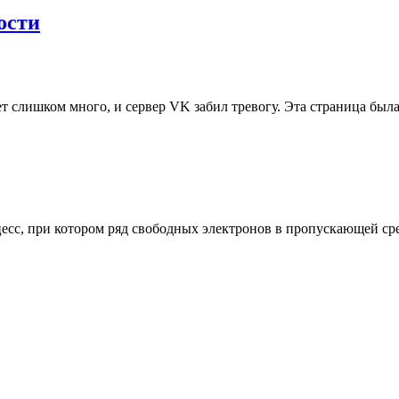
упк
ости
в
электроэнергетике
ает слишком много, и сервер VK забил тревогу. Эта страница бы
оцесс, при котором ряд свободных электронов в пропускающей с