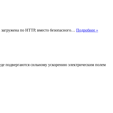
Что
ла загружена по HTTP, вместо безопасного…
Подробнее »
такое
ток
обратно
последо
реде подвергаются сильному ускорению электрическим полем