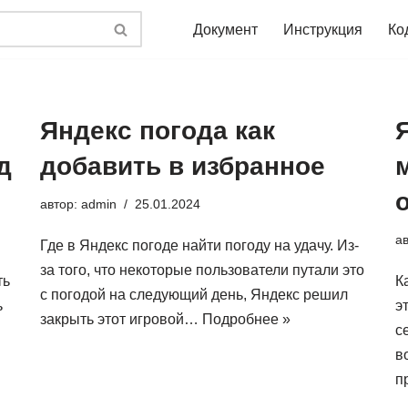
Документ
Инструкция
Ко
Яндекс погода как
д
добавить в избранное
автор:
admin
25.01.2024
а
Где в Яндекс погоде найти погоду на удачу. Из-
за того, что некоторые пользователи путали это
ть
К
с погодой на следующий день, Яндекс решил
ь
э
закрыть этот игровой…
Подробнее »
с
в
п