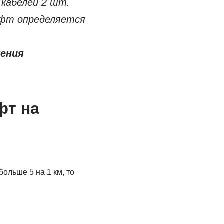
 кабелей 2 шт.
уфт определяется
жения
фт на
ольше 5 на 1 км, то