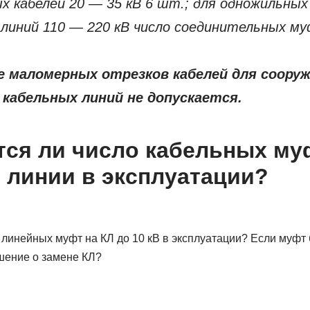
х кабелей 20 — 35 кВ 6 шт.; для одножильных
 линий 110 — 220 кВ число соединительных м
е маломерных отрезков кабелей для соору
кабельных линий не допускается.
ся ли число кабельных му
 линии в эксплуатации?
линейных муфт на КЛ до 10 кВ в эксплуатации? Если муфт б
шение о замене КЛ?