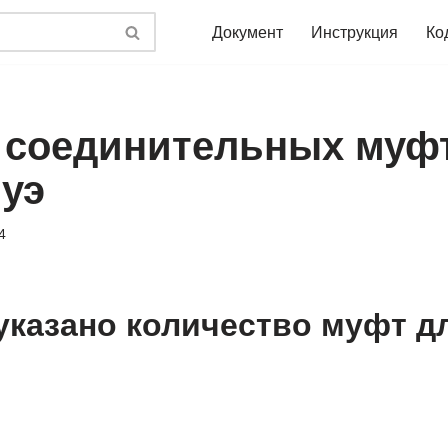
Документ
Инструкция
Ко
 соединительных муфт
пуэ
4
 указано количество муфт д