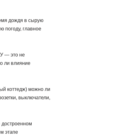
емя дождя в сырую
 погоду, главное
У — это не
но ли влияние
ый коттедж) можно ли
розетки, выключатели,
е достроенном
м этапе