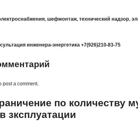
электроснабжения, шефмонтаж, технический надзор, э
сультация инженера-энергетика +7(926)210-83-75
омментарий
o post a comment.
граничение по количеству м
 в зксплуатации