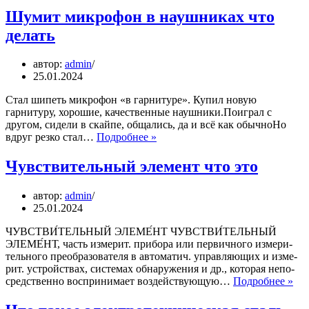
модуль
Шумит микрофон в наушниках что
не
делать
поддерживается
что
делать
автор:
admin
25.01.2024
Стал шипеть микрофон «в гарнитуре». Купил новую
гарнитуру, хорошие, качественные наушники.Поиграл с
другом, сидели в скайпе, общались, да и всё как обычноНо
Шумит
вдруг резко стал…
Подробнее »
микрофон
в
Чувствительный элемент что это
наушниках
что
автор:
admin
делать
25.01.2024
ЧУВСТВИ́ТЕЛЬНЫЙ ЭЛЕМЕ́НТ ЧУВСТВИ́ТЕЛЬНЫЙ
ЭЛЕМЕ́НТ, часть из­ме­рит. при­бо­ра или пер­вич­но­го из­мери­
тель­но­го пре­об­ра­зо­ва­те­ля в ав­то­ма­тич. управ­ляю­щих и из­ме­
рит. уст­ройст­вах, сис­те­мах об­на­ру­же­ния и др., ко­то­рая не­по­
Чу
сред­ст­вен­но вос­при­ни­ма­ет воз­дей­ст­вую­щую…
Подробнее »
эле
что